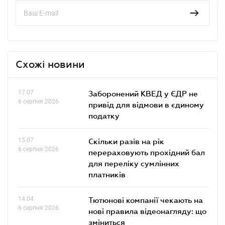
Схожі новини
17.07
Заборонений КВЕД у ЄДР не
6 серпня 2026
привід для відмови в єдиному
податку
15.07
Скільки разів на рік
6 серпня 2026
перераховують прохідний бал
для переліку сумлінних
платників
14.04
Тютюнові компанії чекають на
6 серпня 2026
нові правила відеонагляду: що
зміниться