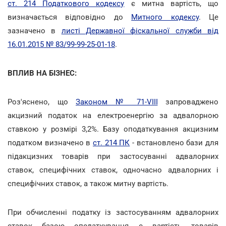
ст. 214 Податкового кодексу
є митна вартість, що
визначається відповідно до
Митного кодексу
. Це
зазначено в
листі Державної фіскальної служби від
16.01.2015 № 83/99-99-25-01-18
.
ВПЛИВ НА БІЗНЕС:
Роз'яснено, що
Законом № 71-VIII
запроваджено
акцизний податок на електроенергію за адвалорною
ставкою у розмірі 3,2%. Базу оподаткування акцизним
податком визначено в
ст. 214 ПК
- встановлено бази для
підакцизних товарів при застосуванні адвалорних
ставок, специфічних ставок, одночасно адвалорних і
специфічних ставок, а також митну вартість.
При обчисленні податку із застосуванням адвалорних
ставок базою оподаткування є вартість товарів