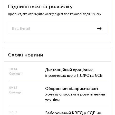
Підпишіться на розсилку
Щопонеділка отримуйте weekly-digest про ключові події бізнесу
Схожі новини
10.14
Дистанційний працівник-
Сьогодні
іноземець: що з ПДФОта ЄСВ
09.15
Оборонним підприємствам
Сьогодні
хочуть спростити розмитнення
техніки
17.07
Заборонений КВЕД у ЄДР не