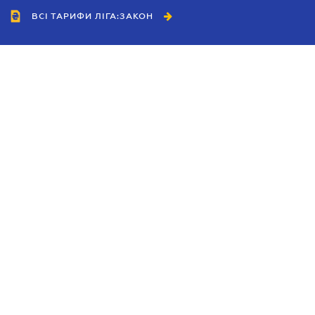
ВСІ ТАРИФИ ЛІГА:ЗАКОН
Співробітництво
Агенти
Дилери
Політика конфіденційності
Умови використання сайту
Реклама
Блог
Новини компанії
Керівництва
Каталоги компаній
Теми в центрі уваги
Підтримка та контакти