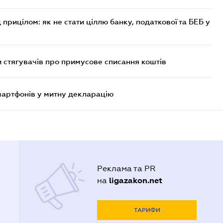
 прицілом: як не стати ціллю банку, податкової та БЕБ у
 стягувачів про примусове списання коштів
смартфонів у митну декларацію
Реклама та PR
ligazakon.net
на
ТАРИФИ