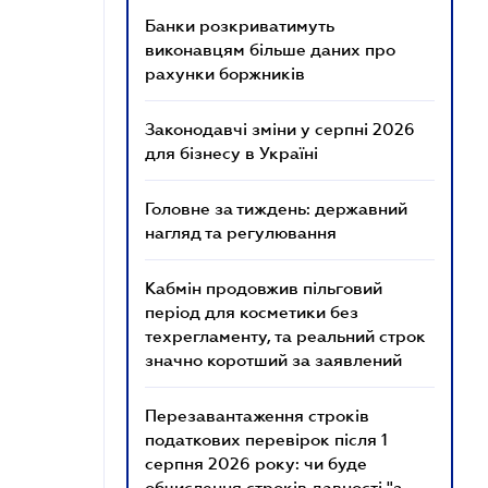
Банки розкриватимуть
виконавцям більше даних про
рахунки боржників
Законодавчі зміни у серпні 2026
для бізнесу в Україні
Головне за тиждень: державний
нагляд та регулювання
Кабмін продовжив пільговий
період для косметики без
техрегламенту, та реальний строк
значно коротший за заявлений
Перезавантаження строків
податкових перевірок після 1
серпня 2026 року: чи буде
обчислення строків давності "з