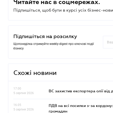
Читайте нас в соцмережах.
Підпишіться, щоб бути в курсі усіх бізнес-нови
Підпишіться на розсилку
Щопонеділка отримуйте weekly-digest про ключові події
бізнесу
Схожі новини
17.00
ВС захистив експортера олії від
5 серпня 2026
16.05
ПДВ на всі посилки з-за кордону:
5 серпня 2026
громадян