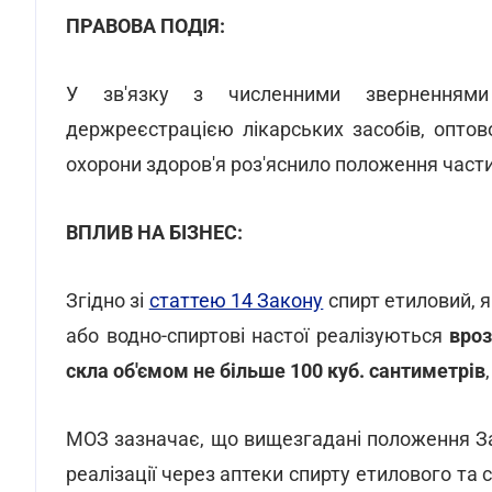
ПРАВОВА ПОДІЯ:
У зв'язку з численними зверненнями
держреєстрацією лікарських засобів, оптов
охорони здоров'я роз'яснило положення част
ВПЛИВ НА БІЗНЕС:
Згідно зі
статтею 14 Закону
спирт етиловий, я
або водно-спиртові настої реалізуються
вроз
скла об'ємом не більше 100 куб. сантиметрів
МОЗ зазначає, що вищезгадані положення За
реалізації через аптеки спирту етилового та 