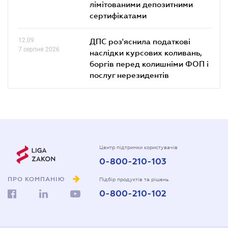
лімітованими депозитними
сертифікатами
12.09
ДПС роз'яснила податкові
7 серпня 2026
наслідки курсових коливань,
боргів перед колишніми ФОП і
послуг нерезидентів
Центр підтримки користувачів
0-800-210-103
ПРО КОМПАНІЮ
Підбір продуктів та рішень
0-800-210-102