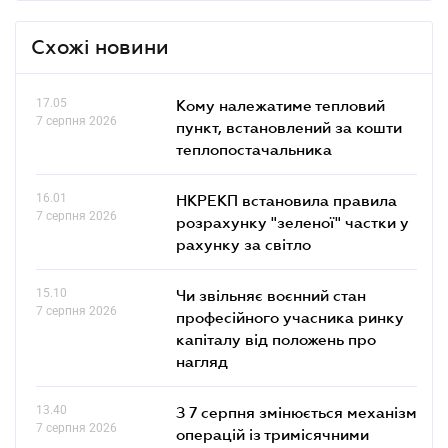
Схожі новини
17.05
Кому належатиме тепловий
7 серпня 2026
пункт, встановлений за кошти
теплопостачальника
16.01
НКРЕКП встановила правила
7 серпня 2026
розрахунку "зеленої" частки у
рахунку за світло
15.10
Чи звільняє воєнний стан
7 серпня 2026
професійного учасника ринку
капіталу від положень про
нагляд
13.40
З 7 серпня змінюється механізм
7 серпня 2026
операцій із тримісячними