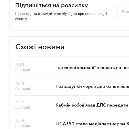
Підпишіться на розсилку
Щопонеділка отримуйте weekly-digest про ключові події
бізнесу
Схожі новини
14.04
Тютюнові компанії чекають на но
Сьогодні
13.13
Розрахунки через два банки біль
Сьогодні
12.12
Кабмін зобов'язав ДПС передати 
Сьогодні
11.15
LIGA360 стала медіапартнером S
Сьогодні