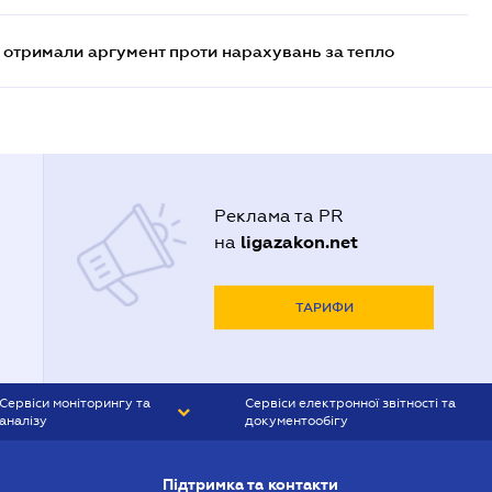
отримали аргумент проти нарахувань за тепло
Реклама та PR
ligazakon.net
на
ТАРИФИ
Сервіси моніторингу та
Сервіси електронної звітності та
аналізу
документообігу
CONTR AGENT
Liga:REPORT
Підтримка та контакти