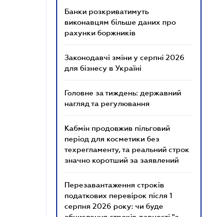
Банки розкриватимуть
виконавцям більше даних про
рахунки боржників
Законодавчі зміни у серпні 2026
для бізнесу в Україні
Головне за тиждень: державний
нагляд та регулювання
Кабмін продовжив пільговий
період для косметики без
техрегламенту, та реальний строк
значно коротший за заявлений
Перезавантаження строків
податкових перевірок після 1
серпня 2026 року: чи буде
обчислення строків давності "з