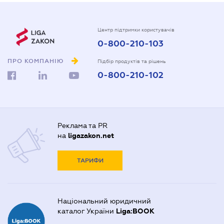
Центр підтримки користувачів
0-800-210-103
ПРО КОМПАНІЮ
Підбір продуктів та рішень
0-800-210-102
Реклама та PR
на
ligazakon.net
ТАРИФИ
Національний юридичний
каталог України
Liga:BOOK