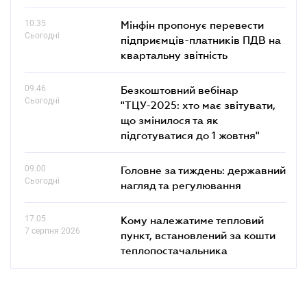
10.35
Мінфін пропонує перевести
Сьогодні
підприємців-платників ПДВ на
квартальну звітність
09.46
Безкоштовний вебінар
Сьогодні
"ТЦУ-2025: хто має звітувати,
що змінилося та як
підготуватися до 1 жовтня"
09.00
Головне за тиждень: державний
Сьогодні
нагляд та регулювання
17.05
Кому належатиме тепловий
7 серпня 2026
пункт, встановлений за кошти
теплопостачальника