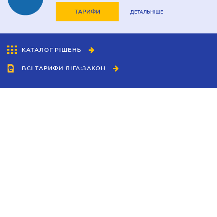
ТАРИФИ
ДЕТАЛЬНІШЕ
КАТАЛОГ РІШЕНЬ
ВСІ ТАРИФИ ЛІГА:ЗАКОН
Співробітництво
Агенти
Дилери
Політика конфіденційності
Умови використання сайту
Реклама
Блог
Новини компанії