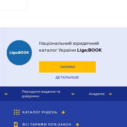
Національний юридичний
Liga:BOOK
каталог України
ТАРИФИ
ДЕТАЛЬНІШЕ
Періодичні видання та
Академія
довідники
ЮРИСТ&ЗАКОН
АКАДЕМІЯ ЛІГА:ЗАКОН
КАТАЛОГ РІШЕНЬ
БУХГАЛТЕР&ЗАКОН
ВСІ ТАРИФИ ЛІГА:ЗАКОН
ВІСНИК МСФЗ