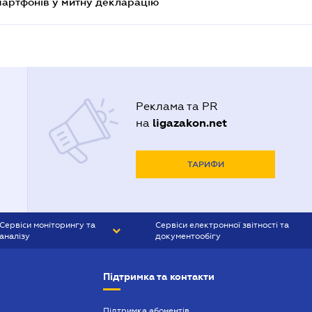
смартфонів у митну декларацію
Реклама та PR
ligazakon.net
на
ТАРИФИ
Сервіси моніторингу та
Сервіси електронної звітності та
аналізу
документообігу
CONTR AGENT
Liga:REPORT
Підтримка та контакти
SMS-МАЯК
VERDICTUM
Підтримка абонентів