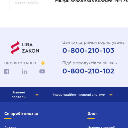
Мінфін зобов'язав вносити IMEI 
5 серпня 2026
Центр підтримки користувачів
0-800-210-103
Підбір продуктів та рішень
ПРО КОМПАНІЮ
0-800-210-102
Новинні
Інформаційно-правові системи
портали
ЮРЛІГА
Право України
Співробітництво
Блог
БІЗНЕС
ГРАНД
БУХГАЛТЕР.ua
ПРАЙМ
Агенти
Новини компанії