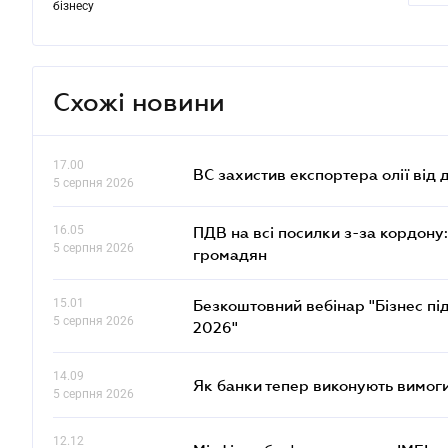
бізнесу
Схожі новини
17.00
ВС захистив експортера олії від
5 серпня 2026
16.05
ПДВ на всі посилки з-за кордону:
5 серпня 2026
громадян
15.01
Безкоштовний вебінар "Бізнес під
5 серпня 2026
2026"
14.09
Як банки тепер виконують вимоги
5 серпня 2026
12.12