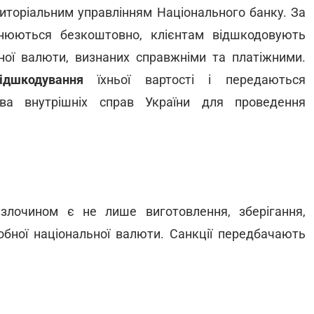
иторіальним управлінням Національного банку. За
снюються безкоштовно, клієнтам відшкодовують
ьної валюти, визнаних справжніми та платіжними.
дшкодування
їхньої вартості і передаються
тва внутрішніх справ України для проведення
лочином є не лише виготовлення, зберігання,
обної національної валюти. Санкції передбачають