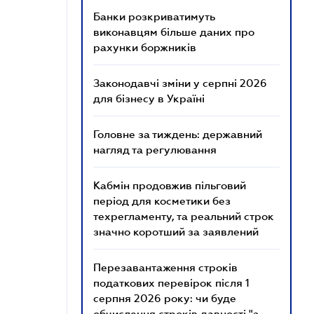
Банки розкриватимуть
виконавцям більше даних про
рахунки боржників
Законодавчі зміни у серпні 2026
для бізнесу в Україні
Головне за тиждень: державний
нагляд та регулювання
Кабмін продовжив пільговий
період для косметики без
техрегламенту, та реальний строк
значно коротший за заявлений
Перезавантаження строків
податкових перевірок після 1
серпня 2026 року: чи буде
обчислення строків давності "з