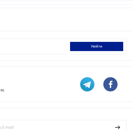
увійти
н.