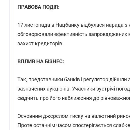
ПРАВОВА ПОДІЯ:
17 листопада в Нацбанку відбулася нарада з к
обговорювали ефективність запроваджених ва
захист кредиторів.
ВПЛИВ НА БІЗНЕС:
Так, представники банків і регулятор дійшл
зазначених аукціонів. Учасники зустрічі пого
свідчить про його наближення до рівноважног
Основним джерелом тиску на валютний ринок
Проте останнім часом спостерігається слабк