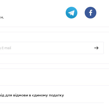
н.
ід для відмови в єдиному податку