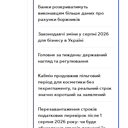
Банки розкриватимуть
виконавцям більше даних про
рахунки боржників
Законодавчі зміни у серпні 2026
для бізнесу в Україні
Головне за тиждень: державний
нагляд та регулювання
Кабмін продовжив пільговий
період для косметики без
техрегламенту, та реальний строк
значно коротший за заявлений
Перезавантаження строків
податкових перевірок після 1
серпня 2026 року: чи буде
обчислення строків давності "з