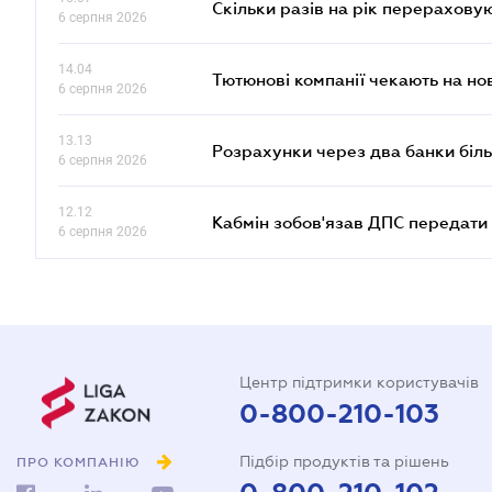
Скільки разів на рік перерахову
6 серпня 2026
14.04
Тютюнові компанії чекають на но
6 серпня 2026
13.13
Розрахунки через два банки біль
6 серпня 2026
12.12
Кабмін зобов'язав ДПС передати 
6 серпня 2026
Центр підтримки користувачів
0-800-210-103
Підбір продуктів та рішень
ПРО КОМПАНІЮ