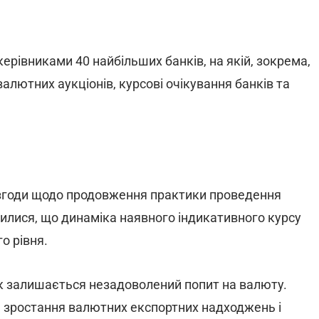
ерівниками 40 найбільших банків, на якій, зокрема,
лютних аукціонів, курсові очікування банків та
и згоди щодо продовження практики проведення
дилися, що динаміка наявного індикативного курсу
о рівня.
 залишається незадоволений попит на валюту.
е зростання валютних експортних надходжень і