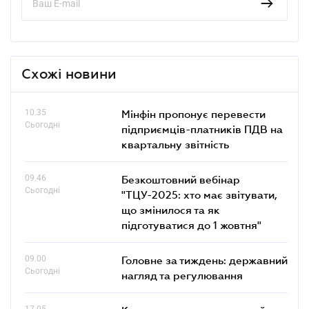
Схожі новини
10.35
Мінфін пропонує перевести
Сьогодні
підприємців-платників ПДВ на
квартальну звітність
09.46
Безкоштовний вебінар
Сьогодні
"ТЦУ-2025: хто має звітувати,
що змінилося та як
підготуватися до 1 жовтня"
09.00
Головне за тиждень: державний
Сьогодні
нагляд та регулювання
17.05