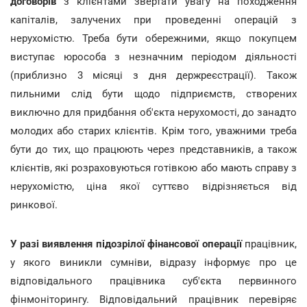
договорів
з клієнтами звертати увагу на походження
капіталів, залучених при проведенні операцій з
нерухомістю. Треба бути обережними, якщо покупцем
виступає юрособа з незначним періодом діяльності
(приблизно 3 місяці з дня держреєстрації). Також
пильними слід бути щодо підприємств, створених
виключно для придбання об'єкта нерухомості, до занадто
молодих або старих клієнтів. Крім того, уважними треба
бути до тих, що працюють через представників, а також
клієнтів, які розраховуються готівкою або мають справу з
нерухомістю, ціна якої суттєво відрізняється від
ринкової.
У разі виявлення підозрілої фінансової операції
працівник,
у якого виникли сумніви, відразу інформує про це
відповідального працівника суб'єкта первинного
фінмоніторингу. Відповідальний працівник перевіряє