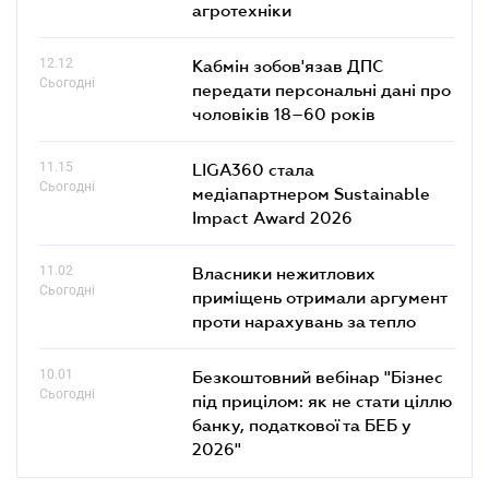
агротехніки
12.12
Кабмін зобов'язав ДПС
Сьогодні
передати персональні дані про
чоловіків 18–60 років
11.15
LIGA360 стала
Сьогодні
медіапартнером Sustainable
Impact Award 2026
11.02
Власники нежитлових
Сьогодні
приміщень отримали аргумент
проти нарахувань за тепло
10.01
Безкоштовний вебінар "Бізнес
Сьогодні
під прицілом: як не стати ціллю
банку, податкової та БЕБ у
2026"