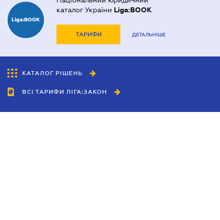
Національний юридичний
каталог України
Liga:BOOK
ТАРИФИ
ДЕТАЛЬНІШЕ
КАТАЛОГ РІШЕНЬ
ВСІ ТАРИФИ ЛІГА:ЗАКОН
Співробітництво
Агенти
Дилери
Політика конфіденційності
Умови використання сайту
Реклама
Блог