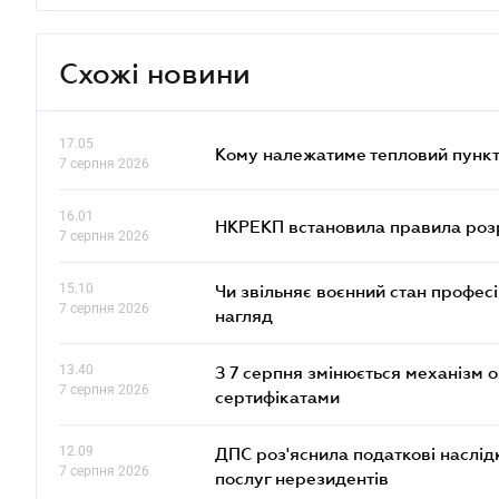
Схожі новини
17.05
Кому належатиме тепловий пункт
7 серпня 2026
16.01
НКРЕКП встановила правила розра
7 серпня 2026
15.10
Чи звільняє воєнний стан профес
7 серпня 2026
нагляд
13.40
З 7 серпня змінюється механізм 
7 серпня 2026
сертифікатами
12.09
ДПС роз'яснила податкові наслід
7 серпня 2026
послуг нерезидентів