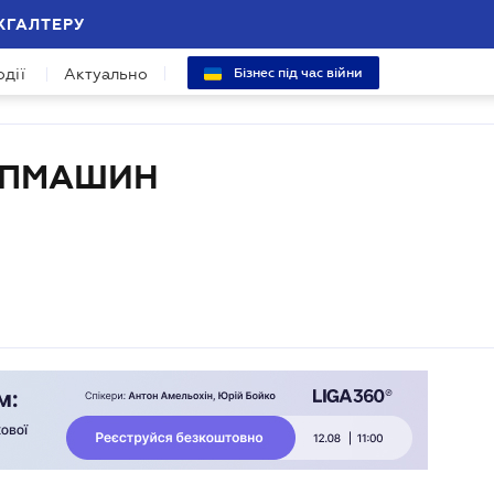
ХГАЛТЕРУ
одії
Актуально
Бізнес під час війни
СПМАШИН