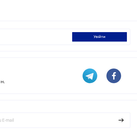
увійти
н.