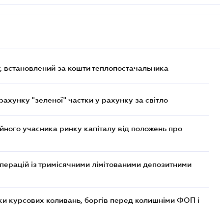
, встановлений за кошти теплопостачальника
хунку "зеленої" частки у рахунку за світло
ійного учасника ринку капіталу від положень про
операцій із тримісячними лімітованими депозитними
ки курсових коливань, боргів перед колишніми ФОП і