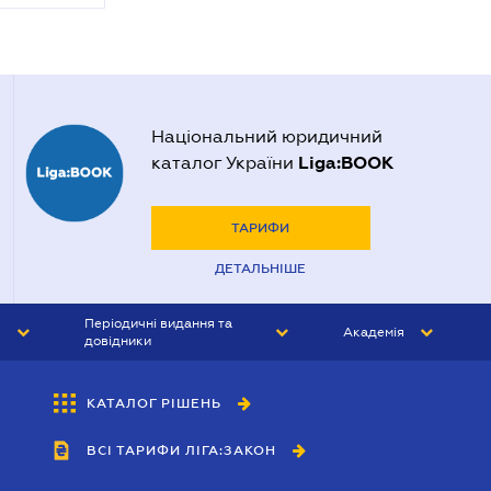
Національний юридичний
Liga:BOOK
каталог України
ТАРИФИ
ДЕТАЛЬНІШЕ
Періодичні видання та
Академія
довідники
ЮРИСТ&ЗАКОН
АКАДЕМІЯ ЛІГА:ЗАКОН
КАТАЛОГ РІШЕНЬ
БУХГАЛТЕР&ЗАКОН
ВСІ ТАРИФИ ЛІГА:ЗАКОН
ВІСНИК МСФЗ
ІНТЕРБУХ