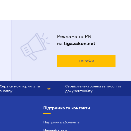
Реклама та PR
ligazakon.net
на
ТАРИФИ
Сервіси моніторингу та
Сервіси електронної звітності та
аналізу
документообігу
CONTR AGENT
Liga:REPORT
Підтримка та контакти
SMS-МАЯК
VERDICTUM
Підтримка абонентів
Напишіть нам
SEMANTRUM