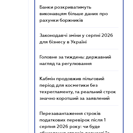
Банки розкриватимуть
виконавцям більше даних про
рахунки боржників
Законодавчі зміни у серпні 2026
для бізнесу в Україні
Головне за тиждень: державний
нагляд та регулювання
Кабмін продовжив пільговий
період для косметики без
техрегламенту, та реальний строк
значно коротший за заявлений
Перезавантаження строків
податкових перевірок після 1
серпня 2026 року: чи буде
обчислення строків давності "з