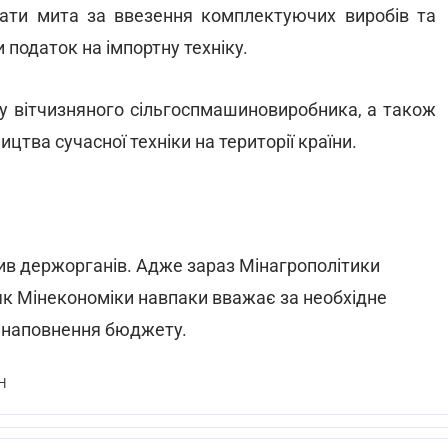
плати мита за ввезення комплектуючих виробів та
 податок на імпортну техніку.
ку вітчизняного сільгоспмашиновиробника, а також
тва сучасної техніки на території країни.
тив держорганів. Адже зараз Мінагрополітики
 як Мінекономіки навпаки вважає за необхідне
и наповнення бюджету.
Н