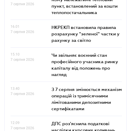
7 серпня 2026
пункт, встановлений за кошти
теплопостачальника
16.01
НКРЕКП встановила правила
7 серпня 2026
розрахунку "зеленої" частки у
рахунку за світло
15.10
Чи звільняє воєнний стан
7 серпня 2026
професійного учасника ринку
капіталу від положень про
нагляд
13.40
З 7 серпня змінюється механізм
7 серпня 2026
операцій із тримісячними
лімітованими депозитними
сертифікатами
12.09
ДПС роз'яснила податкові
7 серпня 2026
наслідки курсових коливань,