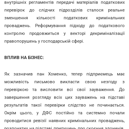
внутрішніх регламентів передачі матеріалів податкових
перевірок до слідчих підрозділів сталося реальне
зменшення кількості податкових кримінальних
проваджень. Реформування підходу до податкового
контролю продовжиться у векторі декриміналізації
правопорушень у господарській сфері.
ВПЛИВ НА БІЗНЕС:
Як зазначив пан Хоменко, тепер підприємець має
можливість письмово викласти свою незгоду з
перевіркою та висловити всі свої зауваження. До
завершення розгляду всіх цих зауважень на підставі
результатів такої перевірки слідство не починається.
Окрім цього, у ДФС постійно та системно почали
проводитися ревізії наявних кримінальних проваджень,
розпочатих на підставі припущень про скоєння злочинів.