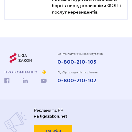
боргів перед колишніми ФОП і
послуг нерезидентів
Центр підтримки користувачів
0-800-210-103
ПРО КОМПАНІЮ
Підбір продуктів та рішень
0-800-210-102
Реклама та PR
на
ligazakon.net
ТАРИФИ