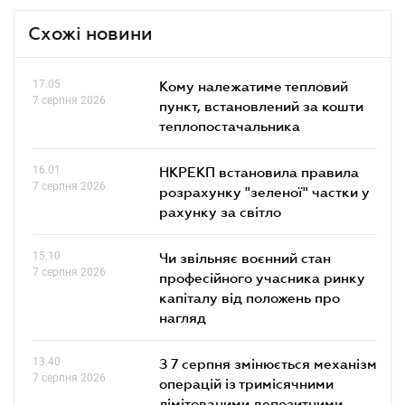
Схожі новини
17.05
Кому належатиме тепловий
7 серпня 2026
пункт, встановлений за кошти
теплопостачальника
16.01
НКРЕКП встановила правила
7 серпня 2026
розрахунку "зеленої" частки у
рахунку за світло
15.10
Чи звільняє воєнний стан
7 серпня 2026
професійного учасника ринку
капіталу від положень про
нагляд
13.40
З 7 серпня змінюється механізм
7 серпня 2026
операцій із тримісячними
лімітованими депозитними