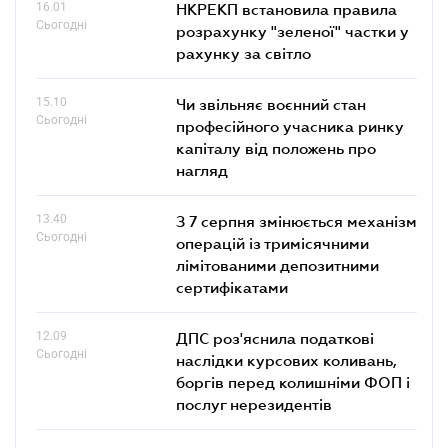
16.01
НКРЕКП встановила правила
Сьогодні
розрахунку "зеленої" частки у
рахунку за світло
15.10
Чи звільняє воєнний стан
Сьогодні
професійного учасника ринку
капіталу від положень про
нагляд
13.40
З 7 серпня змінюється механізм
Сьогодні
операцій із тримісячними
лімітованими депозитними
сертифікатами
12.09
ДПС роз'яснила податкові
Сьогодні
наслідки курсових коливань,
боргів перед колишніми ФОП і
послуг нерезидентів