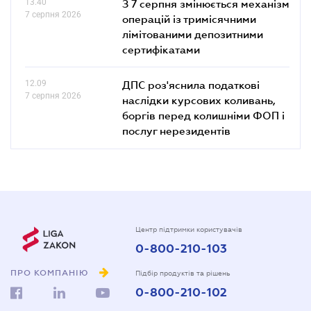
13.40
З 7 серпня змінюється механізм
7 серпня 2026
операцій із тримісячними
лімітованими депозитними
сертифікатами
12.09
ДПС роз'яснила податкові
7 серпня 2026
наслідки курсових коливань,
боргів перед колишніми ФОП і
послуг нерезидентів
Центр підтримки користувачів
0-800-210-103
ПРО КОМПАНІЮ
Підбір продуктів та рішень
0-800-210-102