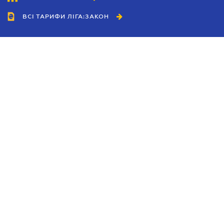
ВСІ ТАРИФИ ЛІГА:ЗАКОН
Співробітництво
Агенти
Дилери
Політика конфіденційності
Умови використання сайту
Реклама
Блог
Новини компанії
Керівництва
Каталоги компаній
Теми в центрі уваги
Підтримка та контакти