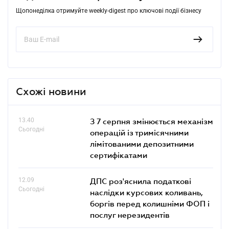
Щопонеділка отримуйте weekly-digest про ключові події бізнесу
Схожі новини
13.40
З 7 серпня змінюється механізм
Сьогодні
операцій із тримісячними
лімітованими депозитними
сертифікатами
12.09
ДПС роз'яснила податкові
Сьогодні
наслідки курсових коливань,
боргів перед колишніми ФОП і
послуг нерезидентів