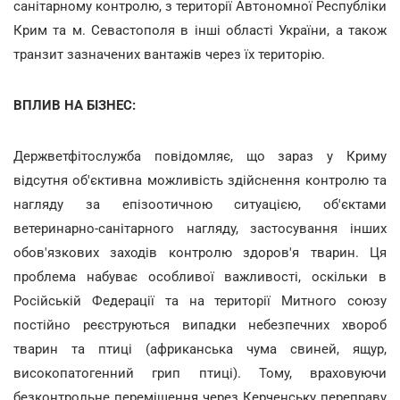
санітарному контролю, з території Автономної Республіки
Крим та м. Севастополя в інші області України, а також
транзит зазначених вантажів через їх територію.
ВПЛИВ НА БІЗНЕС:
Держветфітослужба повідомляє, що зараз у Криму
відсутня об'єктивна можливість здійснення контролю та
нагляду за епізоотичною ситуацією, об'єктами
ветеринарно-санітарного нагляду, застосування інших
обов'язкових заходів контролю здоров'я тварин. Ця
проблема набуває особливої важливості, оскільки в
Російській Федерації та на території Митного союзу
постійно реєструються випадки небезпечних хвороб
тварин та птиці (африканська чума свиней, ящур,
високопатогенний грип птиці). Тому, враховуючи
безконтрольне переміщення через Керченську переправу