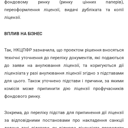
фондовому ринку (ринку цінних паперів),
переоформлення ліцензії, видачі дубліката та копії
ліцензії.
ВПЛИВ НА БІЗНЕС
Так, НКЦПФР зазначила, що проектом рішення вносяться
технічні уточнення до переліку документів, які подаються
до заяви на анулювання ліцензії, та коригуються дії
ліцензіата у разі анулювання ліцензії згідно з підставами
для цього. Також уточнено підстави і причини, за якими
комісія може припинити дію ліцензії профучасників
фондового ринку.
Зокрема, до переліку підстав для припинення дії ліцензії
за відповідними постановами про накладення санкції
додано такі підстави, як відмова ліцензіата проводити