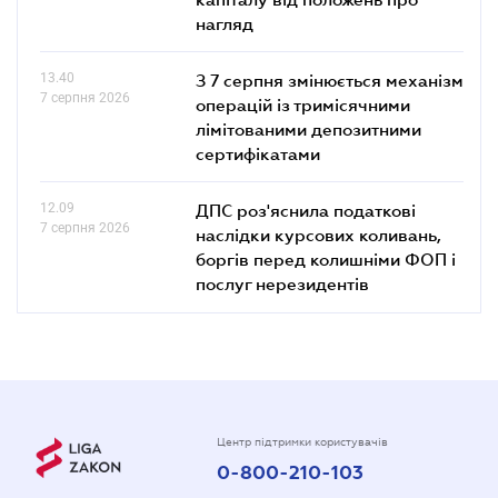
нагляд
13.40
З 7 серпня змінюється механізм
7 серпня 2026
операцій із тримісячними
лімітованими депозитними
сертифікатами
12.09
ДПС роз'яснила податкові
7 серпня 2026
наслідки курсових коливань,
боргів перед колишніми ФОП і
послуг нерезидентів
Центр підтримки користувачів
0-800-210-103