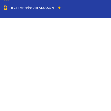
ВСІ ТАРИФИ ЛІГА:ЗАКОН
Співробітництво
Агенти
Дилери
Політика конфіденційності
Умови використання сайту
Реклама
Блог
Новини компанії
Керівництва
Каталоги компаній
Теми в центрі уваги
Підтримка та контакти