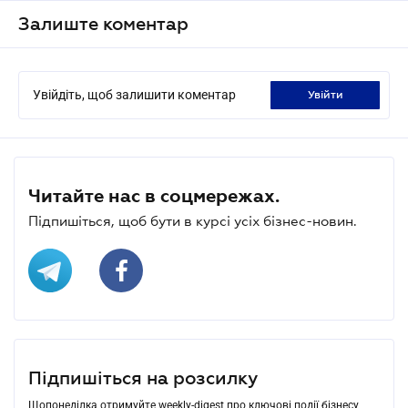
Залиште коментар
Увійдіть, щоб залишити коментар
увійти
Читайте нас в соцмережах.
Підпишіться, щоб бути в курсі усіх бізнес-новин.
Підпишіться на розсилку
Щопонеділка отримуйте weekly-digest про ключові події бізнесу