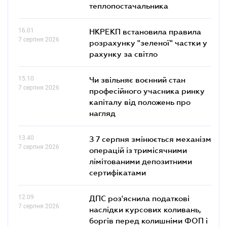
теплопостачальника
16.01
НКРЕКП встановила правила
7 серпня 2026
розрахунку "зеленої" частки у
рахунку за світло
15.10
Чи звільняє воєнний стан
7 серпня 2026
професійного учасника ринку
капіталу від положень про
нагляд
13.40
З 7 серпня змінюється механізм
7 серпня 2026
операцій із тримісячними
лімітованими депозитними
сертифікатами
12.09
ДПС роз'яснила податкові
7 серпня 2026
наслідки курсових коливань,
боргів перед колишніми ФОП і