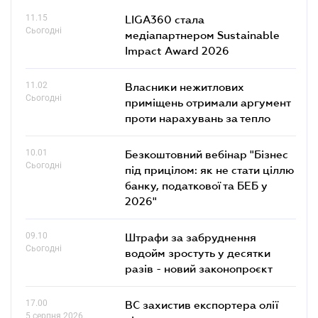
11.15
LIGA360 стала
Сьогодні
медіапартнером Sustainable
Impact Award 2026
11.02
Власники нежитлових
Сьогодні
приміщень отримали аргумент
проти нарахувань за тепло
10.01
Безкоштовний вебінар "Бізнес
Сьогодні
під прицілом: як не стати ціллю
банку, податкової та БЕБ у
2026"
09.10
Штрафи за забруднення
Сьогодні
водойм зростуть у десятки
разів - новий законопроєкт
17.00
ВС захистив експортера олії
5 серпня 2026