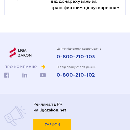
від донарахувань за
трансфертним ціноутворенням
Центр підтримки користувачів
0-800-210-103
ПРО КОМПАНІЮ
Підбір продуктів та рішень
0-800-210-102
Реклама та PR
на
ligazakon.net
ТАРИФИ