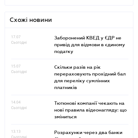
Схожі новини
17.07
Заборонений КВЕД у ЄДР не
Сьогодні
привід для відмови в єдиному
податку
15.07
Скільки разів на рік
Сьогодні
перераховують прохідний бал
для переліку сумлінних
платників
14.04
Тютюнові компанії чекають на
Сьогодні
нові правила відеонагляду: що
зміниться
13.13
Розрахунки через два банки
Сьогодні