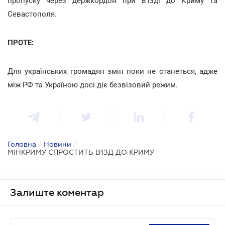
пропуску через держкордон при в'їзді до Криму та
Севастополя.
ПРОТЕ:
Для українських громадян змін поки не станеться, адже
між РФ та Україною досі діє безвізовий режим.
Головна
/
Новини
/
МІНКРИМУ СПРОСТИТЬ В'ЇЗД ДО КРИМУ
Залиште коментар