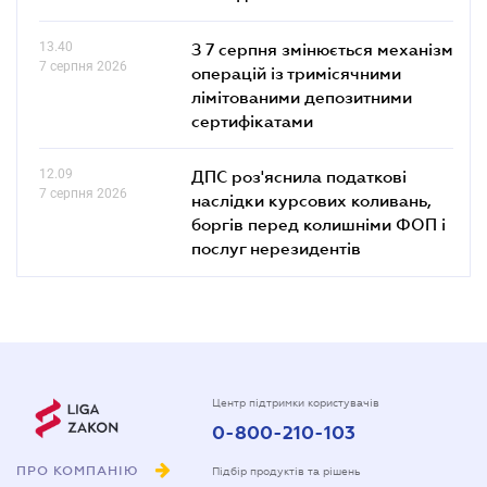
13.40
З 7 серпня змінюється механізм
7 серпня 2026
операцій із тримісячними
лімітованими депозитними
сертифікатами
12.09
ДПС роз'яснила податкові
7 серпня 2026
наслідки курсових коливань,
боргів перед колишніми ФОП і
послуг нерезидентів
Центр підтримки користувачів
0-800-210-103
ПРО КОМПАНІЮ
Підбір продуктів та рішень