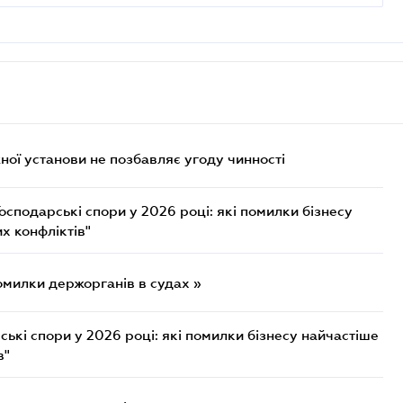
ої установи не позбавляє угоду чинності
осподарські спори у 2026 році: які помилки бізнесу
х конфліктів"
омилки держорганів в судах »
ькі спори у 2026 році: які помилки бізнесу найчастіше
в"