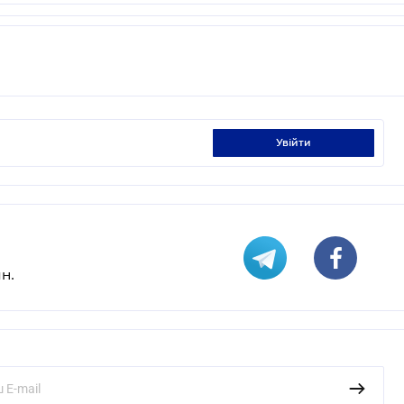
увійти
н.