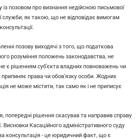
у із позовом про визнання недійсною письмової
 служби, як такою, що не відповідає
вимогам
консультації.
ленні позову виходячі з того, що податкова
ого розуміння положень законодавства, не
не є рішенням суб'єкта владних повноважень чи
 припиняє права чи обов'язку особи. Жодних
ія не може містити, так само як і не приписує
я, попередні рішення скасував та направив справу
ї. Висновки Касаційного адміністративного суду
ва консультація - це юридичний факт, що є