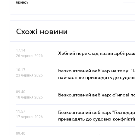
бізнесу
Схожі новини
17.14
Хибний переклад назви арбітражн
26 червня 2026
10.17
Безкоштовний вебінар на тему: "Г
23 червня 2026
найчастіше призводять до судови
09.40
Безкоштовний вебінар: «Типові п
18 червня 2026
11.57
Безкоштовний вебінар: "Господарс
17 червня 2026
призводять до судових конфлікті
09.40