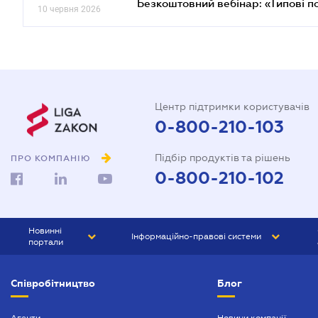
Безкоштовний вебінар: «Типові п
10 червня 2026
Центр підтримки користувачів
0-800-210-103
Підбір продуктів та рішень
ПРО КОМПАНІЮ
0-800-210-102
Новинні
Інформаційно-правові системи
портали
ЮРЛІГА
Право України
Співробітництво
Блог
БІЗНЕС
ГРАНД
БУХГАЛТЕР.ua
ПРАЙМ