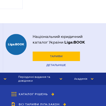
Національний юридичний
Liga:BOOK
каталог України
ТАРИФИ
ДЕТАЛЬНІШЕ
Періодичні видання та
Академія
довідники
ЮРИСТ&ЗАКОН
АКАДЕМІЯ ЛІГА:ЗАКОН
КАТАЛОГ РІШЕНЬ
БУХГАЛТЕР&ЗАКОН
ВСІ ТАРИФИ ЛІГА:ЗАКОН
ВІСНИК МСФЗ