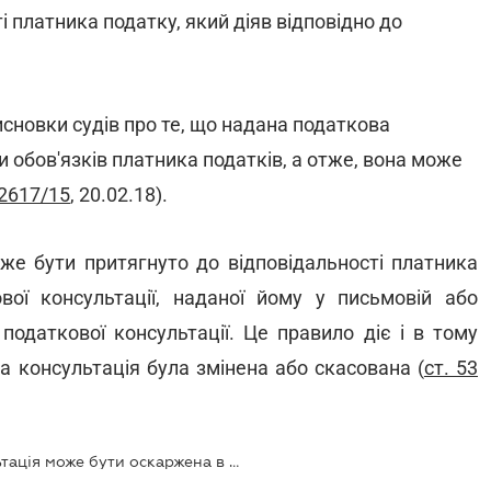
і платника податку, який діяв відповідно до
новки судів про те, що надана податкова
и обов'язків платника податків, а отже, вона може
2617/15
, 20.02.18).
же бути притягнуто до відповідальності платника
ової консультації, наданої йому у письмовій або
податкової консультації. Це правило діє і в тому
 консультація була змінена або скасована (
ст. 53
Верховний суд: податкова консультація може бути оскаржена в суді