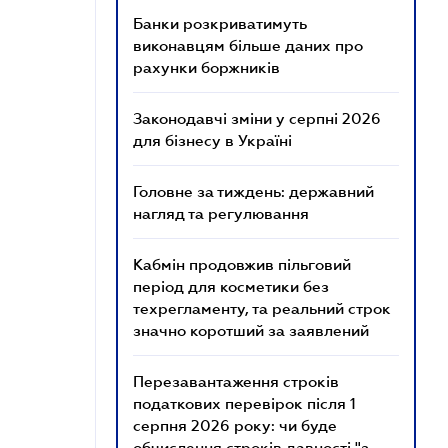
Банки розкриватимуть
виконавцям більше даних про
рахунки боржників
Законодавчі зміни у серпні 2026
для бізнесу в Україні
Головне за тиждень: державний
нагляд та регулювання
Кабмін продовжив пільговий
період для косметики без
техрегламенту, та реальний строк
значно коротший за заявлений
Перезавантаження строків
податкових перевірок після 1
серпня 2026 року: чи буде
обчислення строків давності "з