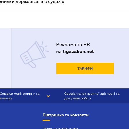
омилки держорганів в судах »
Реклама та PR
ligazakon.net
на
ТАРИФИ
Сервіси моніторингу та
Сервіси електронної звітності та
аналізу
документообігу
CONTR AGENT
Liga:REPORT
Підтримка та контакти
SMS-МАЯК
VERDICTUM