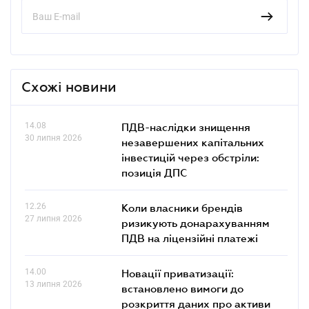
Схожі новини
14.08
ПДВ-наслідки знищення
30 липня 2026
незавершених капітальних
інвестицій через обстріли:
позиція ДПС
12.26
Коли власники брендів
27 липня 2026
ризикують донарахуванням
ПДВ на ліцензійні платежі
14.00
Новації приватизації:
13 липня 2026
встановлено вимоги до
розкриття даних про активи