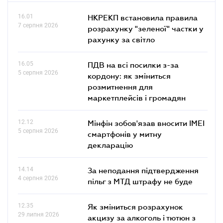
16.01
НКРЕКП встановила правила
7 серпня 2026
розрахунку "зеленої" частки у
рахунку за світло
16.05
ПДВ на всі посилки з-за
5 серпня 2026
кордону: як зміниться
розмитнення для
маркетплейсів і громадян
12.12
Мінфін зобов'язав вносити IMEI
5 серпня 2026
смартфонів у митну
декларацію
14.14
За неподання підтвердження
4 серпня 2026
пільг з МТД штрафу не буде
12.35
Як зміниться розрахунок
29 липня 2026
акцизу за алкоголь і тютюн з