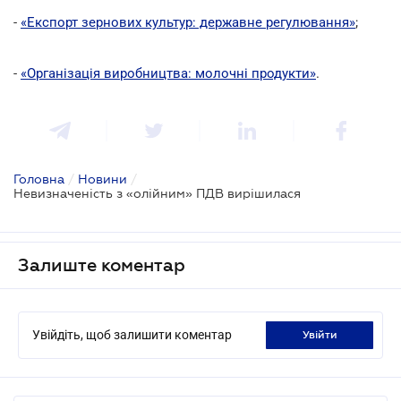
-
«Експорт зернових культур: державне регулювання»
;
-
«Організація виробництва: молочні продукти»
.
Головна
/
Новини
/
Невизначеність з «олійним» ПДВ вирішилася
Залиште коментар
Увійдіть, щоб залишити коментар
увійти