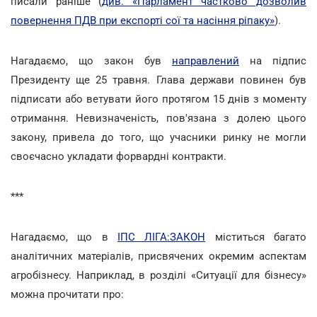
писали раніше (
див. «Парламент частково дозволив
повернення ПДВ при експорті сої та насіння ріпаку»
).
Нагадаємо, що закон був
направлений
на підпис
Президенту ще 25 травня. Глава держави повинен був
підписати або ветувати його протягом 15 днів з моменту
отримання. Невизначеність, пов'язана з долею цього
закону, привела до того, що учасники ринку не могли
своєчасно укладати форвардні контракти.
***
Нагадаємо, що в
ІПС ЛІГА:ЗАКОН
міститься багато
аналітичних матеріалів, присвячених окремим аспектам
агробізнесу. Наприклад, в розділі «Ситуації для бізнесу»
можна прочитати про: