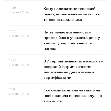
17.05
Кому належатиме тепловий
7 серпня 2026
пункт, встановлений за кошти
теплопостачальника
15.10
Чи звільняє воєнний стан
7 серпня 2026
професійного учасника ринку
капіталу від положень про
нагляд
13.40
З 7 серпня змінюється механізм
7 серпня 2026
операцій із тримісячними
лімітованими депозитними
сертифікатами
14.04
Тютюнові компанії чекають на
6 серпня 2026
нові правила відеонагляду: що
зміниться