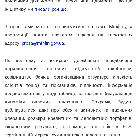
показники діяльності та і деякі інші відомості. Про цю
ініціативу ми
писали раніше
.
З проектами можна ознайомитись на сайті Мінфіну, а
пропозиції надати протягом вересня на електронну
адресу:
presa@minfin.gov.ua
.
По кожному з чотирьох держбанків передбачено
оприлюднення основних відомостей (акціонери,
керівництво банків, організаційна структура, кількість
клієнтів тощо) та показників діяльності. Інформація
подаватиметься у виді таблиць та графіків (візуалізація
динаміки окремих показників). Зокрема, будуть
публікуватися дані про обсяги активних та пасивних
операцій, розміри кредитних та депозитних портфелів,
фінансовий результат, інформація про обіг в POS-
термінальній мережі, суми платежів населення тощо.