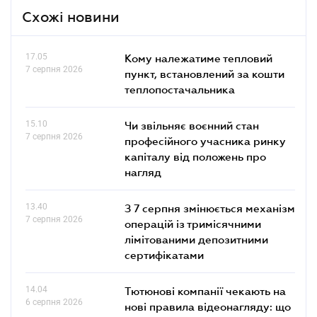
Схожі новини
17.05
Кому належатиме тепловий
7 серпня 2026
пункт, встановлений за кошти
теплопостачальника
15.10
Чи звільняє воєнний стан
7 серпня 2026
професійного учасника ринку
капіталу від положень про
нагляд
13.40
З 7 серпня змінюється механізм
7 серпня 2026
операцій із тримісячними
лімітованими депозитними
сертифікатами
14.04
Тютюнові компанії чекають на
6 серпня 2026
нові правила відеонагляду: що