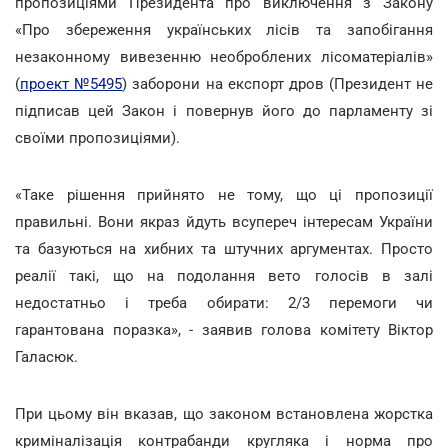
пропозиціями Президента про виключення з Закону
«Про збереження українських лісів та запобігання
незаконному вивезенню необроблених лісоматеріалів»
(
проект №5495
) заборони на експорт дров (Президент не
підписав цей Закон і повернув його до парламенту зі
своїми пропозиціями).
«Таке рішення прийнято не тому, що ці пропозиції
правильні. Вони якраз йдуть всупереч інтересам України
та базуються на хибних та штучних аргументах. Просто
реалії такі, що на подолання вето голосів в залі
недостатньо і треба обирати: 2/3 перемоги чи
гарантована поразка», - заявив голова комітету Віктор
Галасюк.
При цьому він вказав, що законом встановлена жорстка
криміналізація контрабанди кругляка і норма про