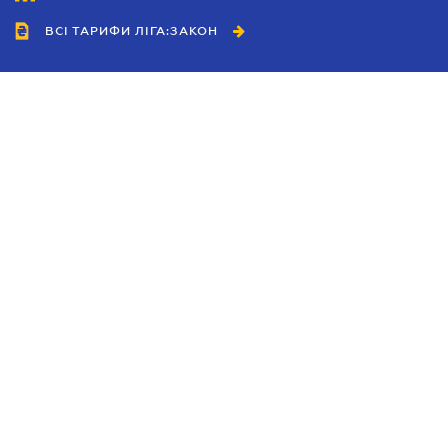
ВСІ ТАРИФИ ЛІГА:ЗАКОН
Співробітництво
Агенти
Дилери
Політика конфіденційності
Умови використання сайту
Реклама
Блог
Новини компанії
Керівництва
Каталоги компаній
Теми в центрі уваги
Підтримка та контакти