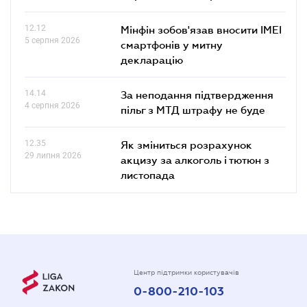
12.12
Мінфін зобов'язав вносити IMEI
5 серпня 2026
смартфонів у митну
декларацію
14.14
За неподання підтвердження
4 серпня 2026
пільг з МТД штрафу не буде
12.35
Як зміниться розрахунок
29 липня 2026
акцизу за алкоголь і тютюн з
листопада
Центр підтримки користувачів
0-800-210-103