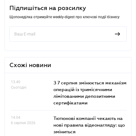
Підпишіться на розсилку
Щопонеділка отримуйте weekly-digest про ключові події бізнесу
Схожі новини
13.40
З 7 серпня змінюється механізм
Сьогодні
операцій із тримісячними
лімітованими депозитними
сертифікатами
14.04
Тютюнові компанії чекають на
6 серпня 2026
нові правила відеонагляду: що
зміниться