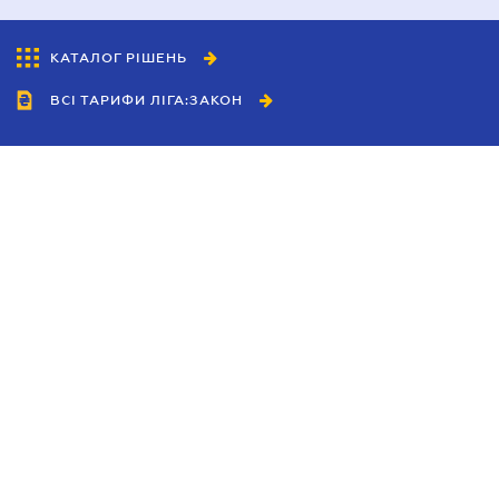
КАТАЛОГ РІШЕНЬ
ВСІ ТАРИФИ ЛІГА:ЗАКОН
Співробітництво
Агенти
Дилери
Політика конфіденційності
Умови використання сайту
Реклама
Блог
Новини компанії
Керівництва
Каталоги компаній