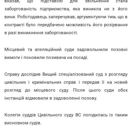
вказав, що підставою для звільнення стала
заборгованість підприємства, яка виникла не з його
вини. Роботодавець заперечував, аргументуючи тим, що в
контракті було передбачено можливість його розірвання
в разі виникнення заборгованості.
Місцевий та апеляційний суди задовольнили позовні
вимоги і поновили позивача на посаді.
Справу дослідив Вищий спеціалізований суд з розгляду
цивільних і кримінальних справ і передав її на новий
розгляд до місцевого суду. Після цього суди обох
інстанцій відмовили в задоволенні позову.
Колегія суддів Цивільного суду ВС погодилась із таким
висновком судів.