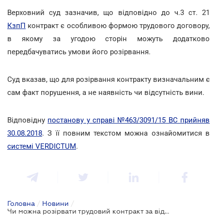
Верховний суд зазначив, що відповідно до ч.3 ст. 21
КзпП
контракт є особливою формою трудового договору,
в якому за угодою сторін можуть додатково
передбачуватись умови його розірвання.
Суд вказав, що для розірвання контракту визначальним є
сам факт порушення, а не наявність чи відсутність вини.
Відповідну
постанову у справі №463/3091/15
ВС прийняв
30.08.2018
. З її повним текстом можна ознайомитися в
системі VERDICTUM
.
Головна
/
Новини
/
Чи можна розірвати трудовий контракт за відсутності вини працівника?