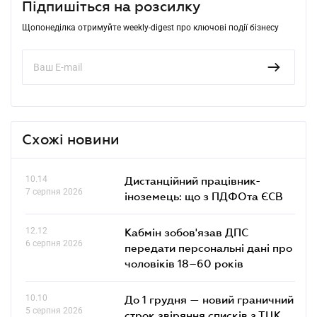
Підпишіться на розсилку
Щопонеділка отримуйте weekly-digest про ключові події бізнесу
Схожі новини
10.14
Дистанційний працівник-
7 серпня 2026
іноземець: що з ПДФОта ЄСВ
12.12
Кабмін зобов'язав ДПС
6 серпня 2026
передати персональні дані про
чоловіків 18–60 років
10.10
До 1 грудня — новий граничний
5 серпня 2026
строк звіряння списків з ТЦК