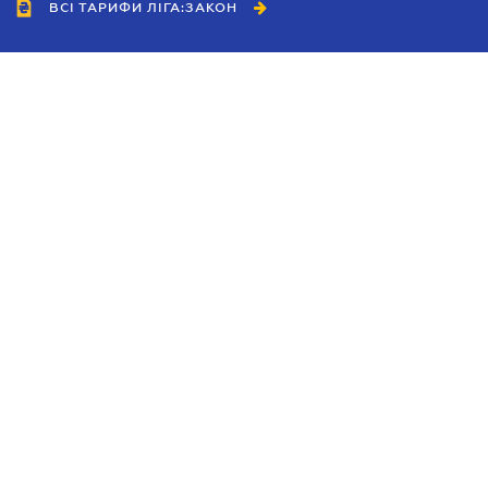
ВСІ ТАРИФИ ЛІГА:ЗАКОН
Співробітництво
Агенти
Дилери
Політика конфіденційності
Умови використання сайту
Реклама
Блог
Новини компанії
Керівництва
Каталоги компаній
Теми в центрі уваги
Підтримка та контакти