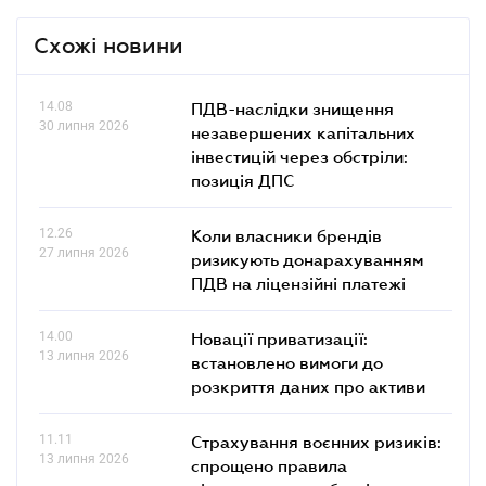
Схожі новини
14.08
ПДВ-наслідки знищення
30 липня 2026
незавершених капітальних
інвестицій через обстріли:
позиція ДПС
12.26
Коли власники брендів
27 липня 2026
ризикують донарахуванням
ПДВ на ліцензійні платежі
14.00
Новації приватизації:
13 липня 2026
встановлено вимоги до
розкриття даних про активи
11.11
Страхування воєнних ризиків:
13 липня 2026
спрощено правила