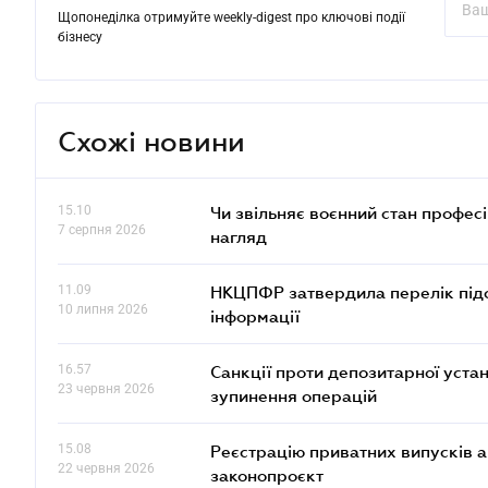
Щопонеділка отримуйте weekly-digest про ключові події
бізнесу
Схожі новини
15.10
Чи звільняє воєнний стан профес
7 серпня 2026
нагляд
11.09
НКЦПФР затвердила перелік підс
10 липня 2026
інформації
16.57
Санкції проти депозитарної ус
23 червня 2026
зупинення операцій
15.08
Реєстрацію приватних випусків 
22 червня 2026
законопроєкт