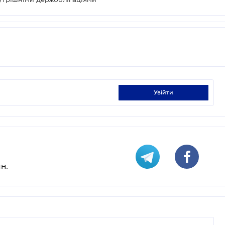
увійти
н.