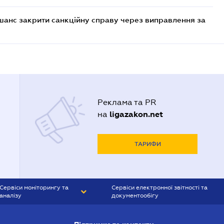
шанс закрити санкційну справу через виправлення за
Реклама та PR
ligazakon.net
на
ТАРИФИ
Сервіси моніторингу та
Сервіси електронної звітності та
аналізу
документообігу
CONTR AGENT
Liga:REPORT