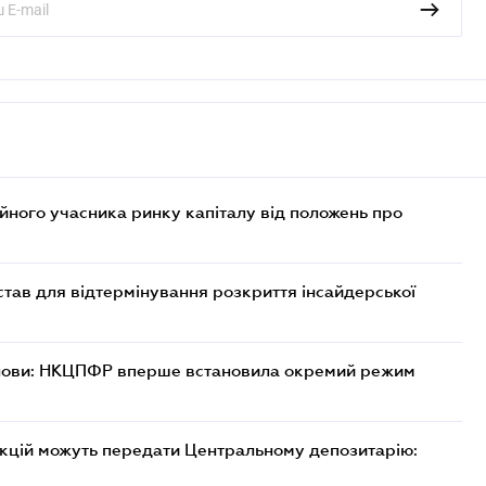
ійного учасника ринку капіталу від положень про
тав для відтермінування розкриття інсайдерської
танови: НКЦПФР вперше встановила окремий режим
акцій можуть передати Центральному депозитарію: