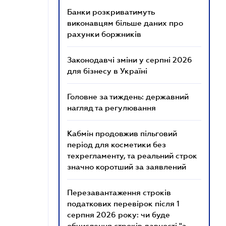
Банки розкриватимуть
виконавцям більше даних про
рахунки боржників
Законодавчі зміни у серпні 2026
для бізнесу в Україні
Головне за тиждень: державний
нагляд та регулювання
Кабмін продовжив пільговий
період для косметики без
техрегламенту, та реальний строк
значно коротший за заявлений
Перезавантаження строків
податкових перевірок після 1
серпня 2026 року: чи буде
обчислення строків давності "з