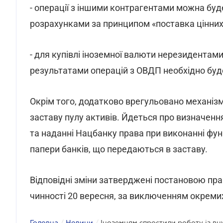
- операції з іншими контрагентами можна буд
розрахунками за принципом «поставка цінних 
- для купівлі іноземної валюти нерезидентам
результатами операцій з ОВДП необхідно буд
Окрім того, додатково врегульовано механіз
заставу пулу активів. Йдеться про визначен
та наданні Нацбанку права при виконанні фун
папери банків, що передаються в заставу.
Відповідні зміни затверджені постановою пра
чинності 20 вересня, за виключенням окремих 
Головна
/
Новини
/
Іноземцям спростили роботу із вн