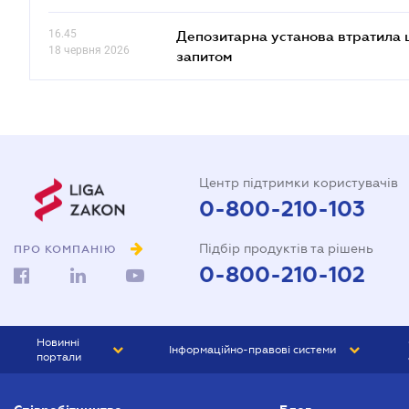
16.45
Депозитарна установа втратила 
18 червня 2026
запитом
Центр підтримки користувачів
0-800-210-103
Підбір продуктів та рішень
ПРО КОМПАНІЮ
0-800-210-102
Новинні
Інформаційно-правові системи
портали
ЮРЛІГА
Право України