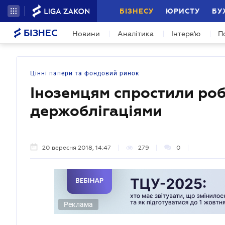
БІЗНЕСУ
ЮРИСТУ
БУ
БІЗНЕС
Новини
Аналітика
Інтерв'ю
П
Цінні папери та фондовий ринок
Іноземцям спростили роб
держоблігаціями
20 вересня 2018, 14:47
279
0
Реклама