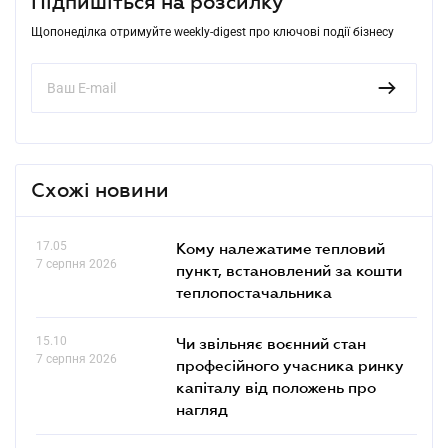
Підпишіться на розсилку
Щопонеділка отримуйте weekly-digest про ключові події бізнесу
Схожі новини
17.05
Кому належатиме тепловий
7 серпня 2026
пункт, встановлений за кошти
теплопостачальника
15.10
Чи звільняє воєнний стан
7 серпня 2026
професійного учасника ринку
капіталу від положень про
нагляд