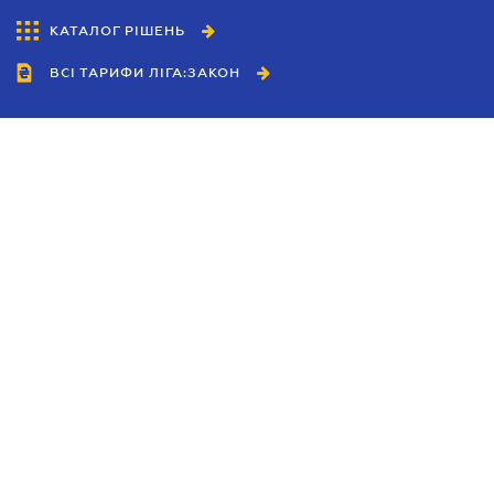
КАТАЛОГ РІШЕНЬ
ВСІ ТАРИФИ ЛІГА:ЗАКОН
Співробітництво
Агенти
Дилери
Політика конфіденційності
Умови використання сайту
Реклама
Блог
Новини компанії
Керівництва
Каталоги компаній
Теми в центрі уваги