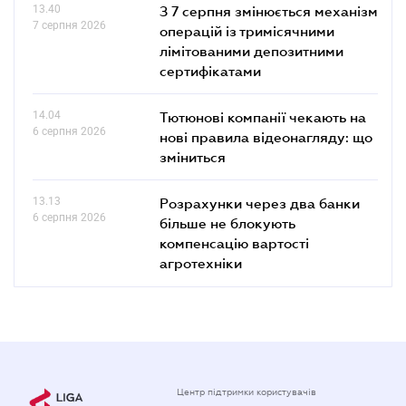
13.40
З 7 серпня змінюється механізм
7 серпня 2026
операцій із тримісячними
лімітованими депозитними
сертифікатами
14.04
Тютюнові компанії чекають на
6 серпня 2026
нові правила відеонагляду: що
зміниться
13.13
Розрахунки через два банки
6 серпня 2026
більше не блокують
компенсацію вартості
агротехніки
Центр підтримки користувачів