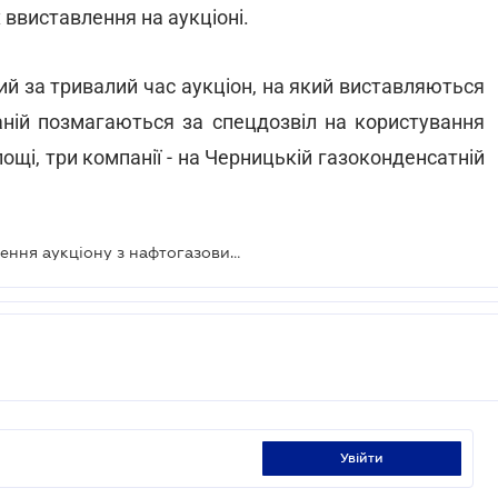
х ввиставлення на аукціоні.
й за тривалий час аукціон, на який виставляються
аній позмагаються за спецдозвіл на користування
щі, три компанії - на Черницькій газоконденсатній
Держгеонадра анонсувала проведення аукціону з нафтогазовим ділянкам
увійти