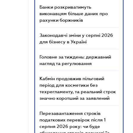
Банки розкриватимуть
виконавцям більше даних про
рахунки боржників
Законодавчі зміни у серпні 2026
для бізнесу в Україні
Головне за тиждень: державний
нагляд та регулювання
Кабмін продовжив пільговий
період для косметики без
техрегламенту, та реальний строк
значно коротший за заявлений
Перезавантаження строків
податкових перевірок після 1
серпня 2026 року: чи буде
обчислення строків давності "з