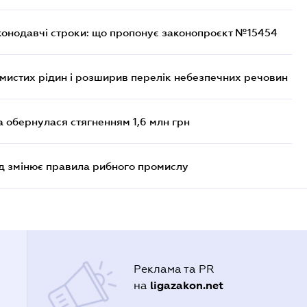
конодавчі строки: що пропонує законопроєкт №15454
ймистих рідин і розширив перелік небезпечних речовин
а обернулася стягненням 1,6 млн грн
яд змінює правила рибного промислу
Реклама та PR
ligazakon.net
на