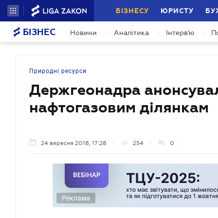
БІЗНЕСУ
ЮРИСТУ
БУ
БІЗНЕС
Новини
Аналітика
Інтерв'ю
П
Природні ресурси
Держгеонадра анонсувал
нафтогазовим ділянкам
24 вересня 2018, 17:28
254
0
Реклама