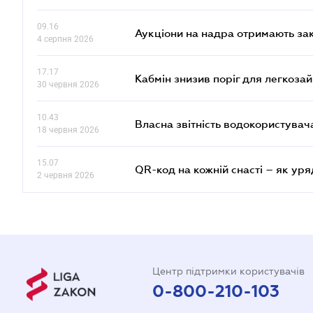
09.16
Аукціони на надра отримають за
4 серпня 2026
17.17
Кабмін знизив поріг для легкоза
30 червня 2026
10.43
Власна звітність водокористувач
18 червня 2026
15.07
QR-код на кожній снасті – як ур
2 червня 2026
Центр підтримки користувачів
0-800-210-103