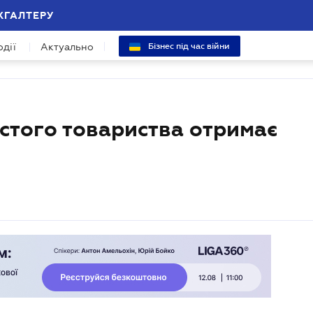
ХГАЛТЕРУ
одії
Актуально
Бізнес під час війни
остого товариства отримає