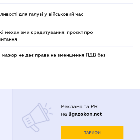
ливості для галузі у військовий час
кі механізми кредитування: проєкт про
читання
-мажор не дає права на зменшення ПДВ без
Реклама та PR
ligazakon.net
на
ТАРИФИ