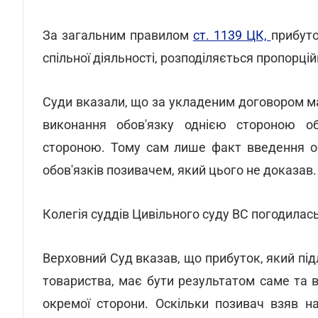
За загальним правилом
ст. 1139 ЦК,
прибуто
спільної діяльності, розподіляється пропорційн
Суди вказали, що за укладеним договором ма
виконання обов'язку однією стороною о
стороною. Тому сам лише факт введення об
обов'язків позивачем, який цього не доказав.
Колегія суддів Цивільного суду ВС погодилас
Верховний Суд вказав, що прибуток, який пі
товариства, має бути результатом саме та в
окремої сторони. Оскільки позивач взяв н