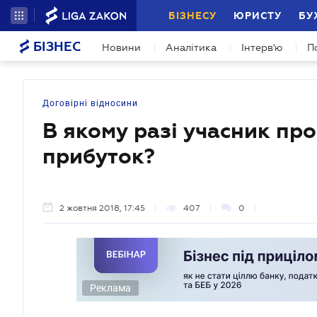
БІЗНЕСУ
ЮРИСТУ
БУ
БІЗНЕС
Новини
Аналітика
Інтерв'ю
П
Договірні відносини
В якому разі учасник пр
прибуток?
2 жовтня 2018, 17:45
407
0
Реклама