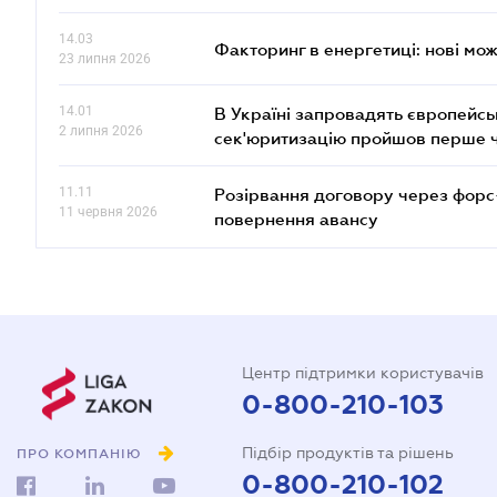
14.03
Факторинг в енергетиці: нові мож
23 липня 2026
14.01
В Україні запровадять європейсь
2 липня 2026
сек'юритизацію пройшов перше 
11.11
Розірвання договору через форс
11 червня 2026
повернення авансу
Центр підтримки користувачів
0-800-210-103
Підбір продуктів та рішень
ПРО КОМПАНІЮ
0-800-210-102