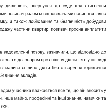
у діяльність, звернувся до суду для стягнення
ми позивач разом із відповідачами повинні спільно
римку, а також лобіювання та безпечність добудови
одажу частини квартир, позивач просив виплатити
в задоволенні позову, зазначили, що відповідно до
говір є договором про спільну діяльність у вигляді
ов'язалися спільно діяти без створення юридичної
б'єднання вкладів.
ладом учасника вважається все те, що він вносить у
и, інше майно, професійні та інші знання, навички та
язки.