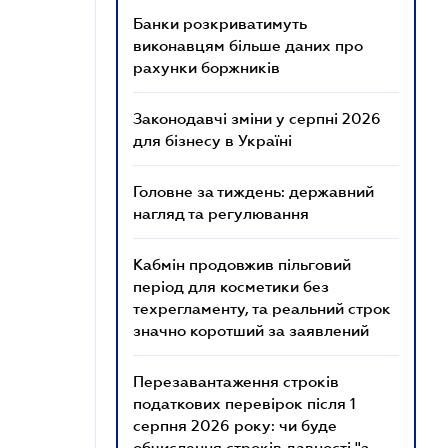
Банки розкриватимуть
виконавцям більше даних про
рахунки боржників
Законодавчі зміни у серпні 2026
для бізнесу в Україні
Головне за тиждень: державний
нагляд та регулювання
Кабмін продовжив пільговий
період для косметики без
техрегламенту, та реальний строк
значно коротший за заявлений
Перезавантаження строків
податкових перевірок після 1
серпня 2026 року: чи буде
обчислення строків давності "з