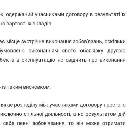
к, одержаний учасниками договору в результаті їх
о вартості їх вкладів.
є місце зустрічне виконання зобов'язань, оскільки
бумовлено виконанням свого обов'язку другою
'єкта в експлуатацію не свідчить про виконання
ь із таким висновком.
длягає розподілу між учасниками договору простого
иключно спільної діяльності, а не результатом дій
а себе певні зобов'язання, то він може отримати