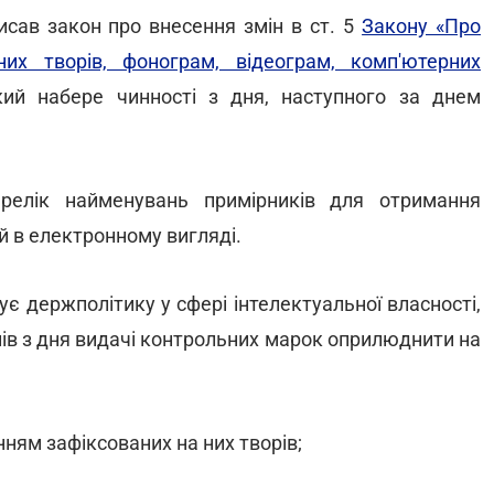
сав закон про внесення змін в ст. 5
Закону «Про
них творів, фонограм, відеограм, комп'ютерних
який набере чинності з дня, наступного за днем
релік найменувань примірників для отримання
й в електронному вигляді.
ує держполітику у сфері інтелектуальної власності,
нів з дня видачі контрольних марок оприлюднити на
нням зафіксованих на них творів;