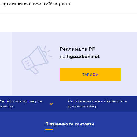
 що зміниться вже з 29 червня
Реклама та PR
ligazakon.net
на
ТАРИФИ
Сервіси моніторингу та
Сервіси електронної звітності та
аналізу
документообігу
CONTR AGENT
Liga:REPORT
Підтримка та контакти
SMS-МАЯК
VERDICTUM