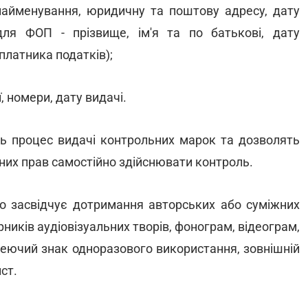
 найменування, юридичну та поштову адресу, дату
для ФОП - прізвище, ім'я та по батькові, дату
платника податків);
ї, номери, дату видачі.
ять процес видачі контрольних марок та дозволять
жних прав самостійно здійснювати контроль.
що засвідчує дотримання авторських або суміжних
ників аудіовізуальних творів, фонограм, відеограм,
леючий знак одноразового використання, зовнішній
ст.