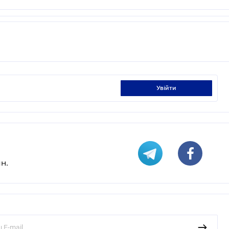
увійти
н.