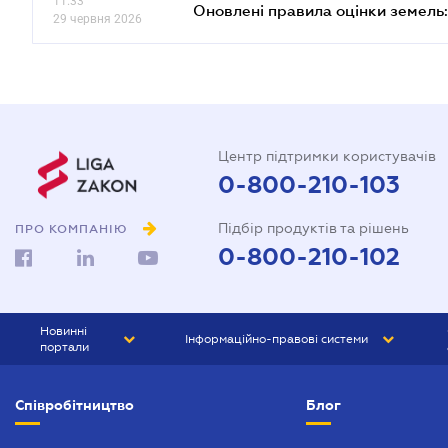
11.33
Оновлені правила оцінки земель:
29 червня 2026
Центр підтримки користувачів
0-800-210-103
Підбір продуктів та рішень
ПРО КОМПАНІЮ
0-800-210-102
Новинні
Інформаційно-правові системи
портали
ЮРЛІГА
Право України
Співробітництво
Блог
БІЗНЕС
ГРАНД
БУХГАЛТЕР.ua
ПРАЙМ