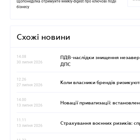
Щопонеділка отримуйте weekly-digest про ключові події
бізнесу
Схожі новини
14.08
ПДВ-наслідки знищення незаверше
30 липня 2026
ДПС
12.26
Коли власники брендів ризикуют
27 липня 2026
14.00
Новації приватизації: встановле
13 липня 2026
11.11
Страхування воєнних ризиків: с
13 липня 2026