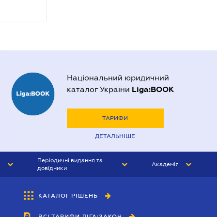
Національний юридичний
Liga:BOOK
каталог України
ТАРИФИ
ДЕТАЛЬНІШЕ
Періодичні видання та
Академія
довідники
ЮРИСТ&ЗАКОН
АКАДЕМІЯ ЛІГА:ЗАКОН
КАТАЛОГ РІШЕНЬ
БУХГАЛТЕР&ЗАКОН
ВСІ ТАРИФИ ЛІГА:ЗАКОН
ВІСНИК МСФЗ