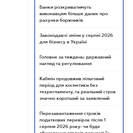
Банки розкриватимуть
виконавцям більше даних про
рахунки боржників
Законодавчі зміни у серпні 2026
для бізнесу в Україні
Головне за тиждень: державний
нагляд та регулювання
Кабмін продовжив пільговий
період для косметики без
техрегламенту, та реальний строк
значно коротший за заявлений
Перезавантаження строків
податкових перевірок після 1
серпня 2026 року: чи буде
обчислення строків давності "з