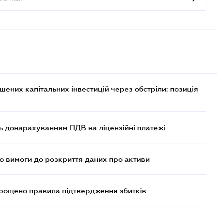
них капітальних інвестицій через обстріли: позиція
ь донарахуванням ПДВ на ліцензійні платежі
но вимоги до розкриття даних про активи
прощено правила підтвердження збитків