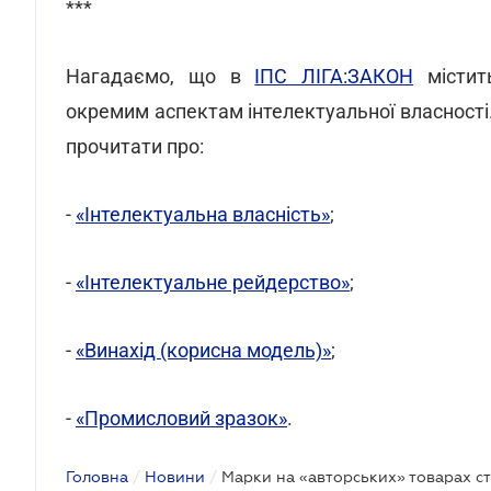
***
Нагадаємо, що в
ІПС ЛІГА:ЗАКОН
містить
окремим аспектам інтелектуальної власності.
прочитати про:
-
«Інтелектуальна власність»
;
-
«Інтелектуальне рейдерство»
;
-
«Винахід (корисна модель)»
;
-
«Промисловий зразок»
.
Головна
/
Новини
/
Марки на «авторських» товарах с