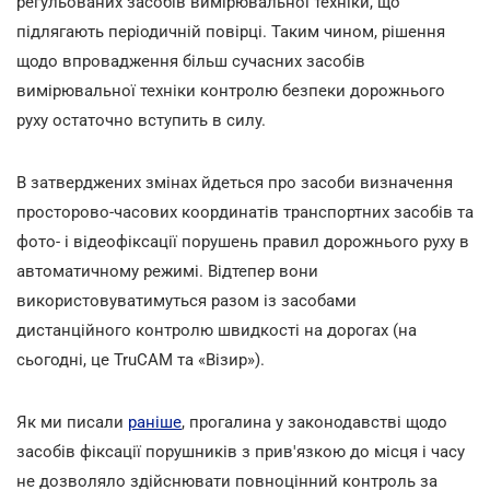
регульованих засобів вимірювальної техніки, що
підлягають періодичній повірці. Таким чином, рішення
щодо впровадження більш сучасних засобів
вимірювальної техніки контролю безпеки дорожнього
руху остаточно вступить в силу.
В затверджених змінах йдеться про засоби визначення
просторово-часових координатів транспортних засобів та
фото- і відеофіксації порушень правил дорожнього руху в
автоматичному режимі. Відтепер вони
використовуватимуться разом із засобами
дистанційного контролю швидкості на дорогах (на
сьогодні, це TruCAM та «Візир»).
Як ми писали
раніше
, прогалина у законодавстві щодо
засобів фіксації порушників з прив'язкою до місця і часу
не дозволяло здійснювати повноцінний контроль за