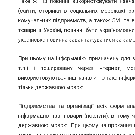
Таке ж ПЗ повинні використовувати навчал
(сайти, сторінки в соціальних мережах) о
комунальних підприємств, а також ЗМІ та вс
товари в Україні, повинні бути україномовн
українська повинна завантажуватися за зам
При цьому на інформацію, призначену для з
т.п.) і поширювану через інтернет, 
використовуються інші канали, то така інфо
тільки державною мовою.
Підприємства та організації всіх форм вл
інформацію про товари
(послуги), в тому ч
державною мовою. При цьому на прохання к
також на іншою мовою, прийнятною для сторі