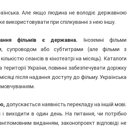
раїнська. Але якщо людина не володіє державною
е використовувати при спілкуванні з нею іншу.
ання фільмів є державна.
Іноземні фільми
м, супроводом або субтитрами (але фільми з
ількістю сеансів в кінотеатрі на місяць). Каталоги
а території України, повинні забезпечувати доріжку
місяці після надання доступу до фільму. Українська
амовчуванням.
ю,
допускається наявність перекладу на іншій мові.
 і виходити в один день. На питання, чи потрібно
англомовним виданням, законопроект відповіді не