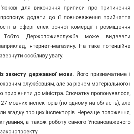
'язкові для виконання приписи про припинення
 пропонує додати до її повноваження прийняття
сті в сфері електронної комерції і розміщення
ь». Тобто Держспоживслужба може видавати
априклад, інтернет-магазину. На таке потенційне
вернути особливу увагу.
із захисту державної мови.
Його призначатиме і
ержавним службовцям, але за рівнем матеріального і
о прирівняти до міністра. Спочатку пропонувалося,
27 мовних інспекторів (по одному на область), але
и згадку про цих інспекторів. Через це положення,
ектування, а також роботу самого Уповноваженого
 законопроекту.