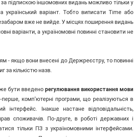
я за підпискою іншомовних видань можливо тільки у
а український варіант. Тобто виписати Time або
 незабаром вже не вийде. У місцях поширення видань
вні варіанти, а україномовні повинні становити не
ям - якщо вони внесені до Держреєстру, то повинні
г за кількістю назв.
оже бути введено
регулювання використання мови
перше, комп'ютерні програми, що реалізуються в
ий інтерфейс. Інакше настане відповідальність,
ав споживачів. По-друге, в роботі державних і
атися тільки ПЗ з україномовними інтерфейсами.