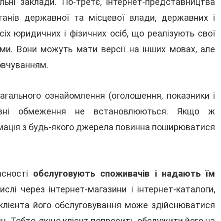
ьні заклади. По-третє, інтернет-представництва
рганів державної та місцевої влади, державних і
іх юридичних і фізичних осіб, що реалізують свої
ими. Вони можуть мати версії на інших мовах, але
овчуванням.
агального ознайомлення (оголошення, показники і
мовні обмеження не встановлюються. Якщо ж
рмація з будь-якого джерела повинна поширюватися
асності
обслуговують споживачів і надають їм
ислі через інтернет-магазини і інтернет-каталоги,
лієнта його обслуговування може здійснюватися
н. Тобто, якщо клієнт попросить обслужити його на