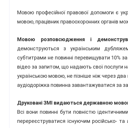
Мовою професійної правової допомоги є ук
мовою, працівник правоохоронних органів мож
Мовою розповсюдження і демонструв
демонструються з українським дубляже
субтитрами не повинні перевищувати 10% за к
відео за запитом, що надають свої послуги н
українською мовою, не пізніше ніж через два 
аудіодоріжка повинна завантажуватися за з
Друковані ЗМІ видаються державною мово
Всі вони повинні бути повністю ідентичними
перереєструватися існуючим російсько- та 