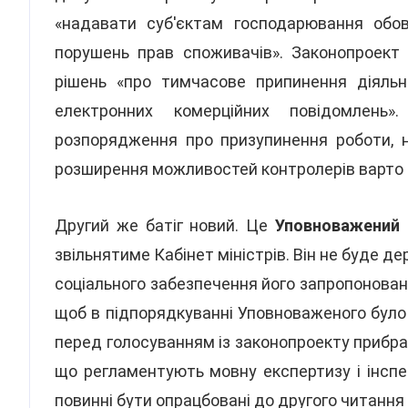
«надавати суб'єктам господарювання обов
порушень прав споживачів». Законопроект
рішень «про тимчасове припинення діяльно
електронних комерційних повідомлен
розпорядження про призупинення роботи, н
розширення можливостей контролерів варто з
Другий же батіг новий. Це
Уповноважений 
звільнятиме Кабінет міністрів. Він не буде д
соціального забезпечення його запропонован
щоб в підпорядкуванні Уповноваженого було 
перед голосуванням із законопроекту прибрал
що регламентують мовну експертизу і інсп
повинні бути опрацбовані до другого читання