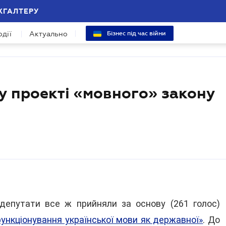
ХГАЛТЕРУ
одії
Актуально
Бізнес під час війни
у проекті «мовного» закону
депутати все ж прийняли за основу (261 голос)
ункціонування української мови як державної»
. До