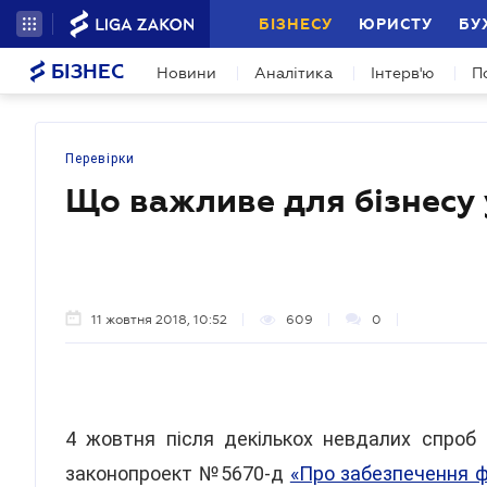
БІЗНЕСУ
ЮРИСТУ
БУ
БІЗНЕС
Новини
Аналітика
Інтерв'ю
П
Перевірки
Що важливе для бізнесу 
11 жовтня 2018, 10:52
609
0
4 жовтня після декількох невдалих спроб 
законопроект №5670-д
«Про забезпечення ф