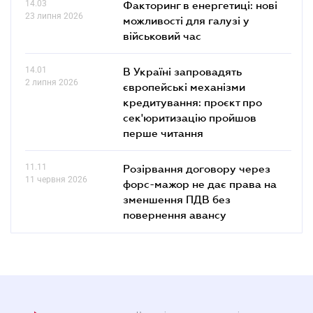
14.03
Факторинг в енергетиці: нові
23 липня 2026
можливості для галузі у
військовий час
14.01
В Україні запровадять
2 липня 2026
європейські механізми
кредитування: проєкт про
сек'юритизацію пройшов
перше читання
11.11
Розірвання договору через
11 червня 2026
форс-мажор не дає права на
зменшення ПДВ без
повернення авансу