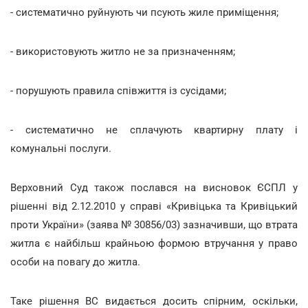
- систематично руйнують чи псують жиле приміщення;
- використовують житло не за призначенням;
- порушують правила співжиття із сусідами;
- систематично не сплачують квартирну плату і
комунальні послуги.
Верховний Суд також послався на висновок ЄСПЛ у
рішенні від 2.12.2010 у справі «Кривіцька та Кривіцький
проти України» (заява № 30856/03) зазначивши, що втрата
житла є найбільш крайньою формою втручання у право
особи на повагу до житла.
Таке рішення ВС видається досить спірним, оскільки,