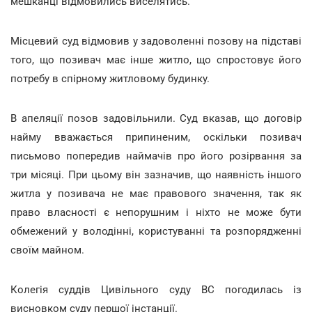
мешканці відмовились виселятись.
Місцевий суд відмовив у задоволенні позову на підставі
того, що позивач має інше житло, що спростовує його
потребу в спірному житловому будинку.
В апеляції позов задовільнили. Суд вказав, що договір
найму вважається припиненим, оскільки позивач
письмово попередив наймачів про його розірвання за
три місяці. При цьому він зазначив, що наявність іншого
житла у позивача не має правового значення, так як
право власності є непорушним і ніхто не може бути
обмежений у володінні, користуванні та розпорядженні
своїм майном.
Колегія суддів Цивільного суду ВС погодилась із
висновком суду першої інстанції.