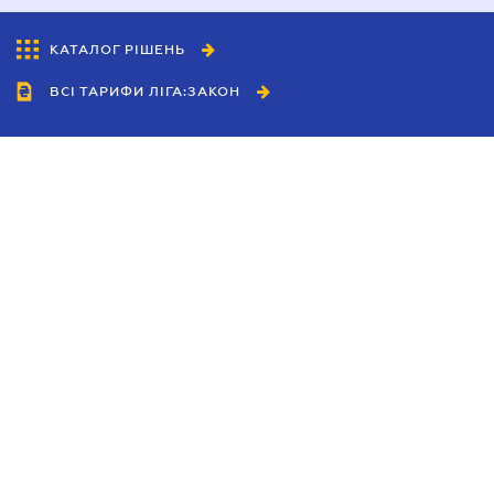
КАТАЛОГ РІШЕНЬ
ВСІ ТАРИФИ ЛІГА:ЗАКОН
Співробітництво
Агенти
Дилери
Політика конфіденційності
Умови використання сайту
Реклама
Блог
Новини компанії
Керівництва
Каталоги компаній