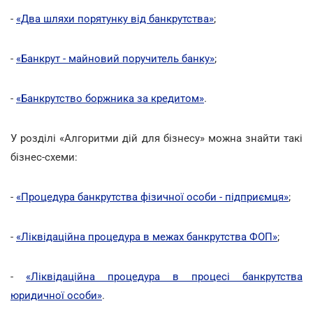
-
«Два шляхи порятунку від банкрутства»
;
-
«Банкрут - майновий поручитель банку»
;
-
«Банкрутство боржника за кредитом»
.
У розділі «Алгоритми дій для бізнесу» можна знайти такі
бізнес-схеми:
-
«Процедура банкрутства фізичної особи - підприємця»
;
-
«Ліквідаційна процедура в межах банкрутства ФОП»
;
-
«Ліквідаційна процедура в процесі банкрутства
юридичної особи»
.