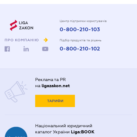
Центр підтримки користувачів
0-800-210-103
ПРО КОМПАНІЮ
Підбір продуктів та рішень
0-800-210-102
Реклама та PR
на
ligazakon.net
ТАРИФИ
Національний юридичний
каталог України
Liga:BOOK