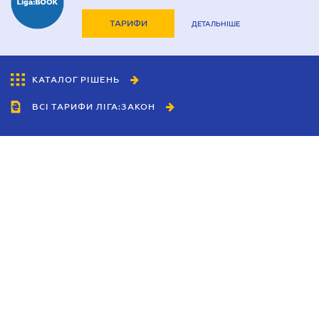
ТАРИФИ
ДЕТАЛЬНІШЕ
КАТАЛОГ РІШЕНЬ
ВСІ ТАРИФИ ЛІГА:ЗАКОН
Співробітництво
Агенти
Дилери
Політика конфіденційності
Умови використання сайту
Реклама
Блог
Новини компанії