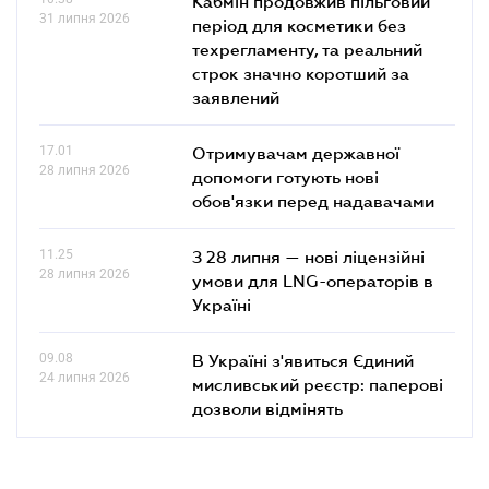
Кабмін продовжив пільговий
31 липня 2026
період для косметики без
техрегламенту, та реальний
строк значно коротший за
заявлений
17.01
Отримувачам державної
28 липня 2026
допомоги готують нові
обов'язки перед надавачами
11.25
З 28 липня — нові ліцензійні
28 липня 2026
умови для LNG-операторів в
Україні
09.08
В Україні з'явиться Єдиний
24 липня 2026
мисливський реєстр: паперові
дозволи відмінять