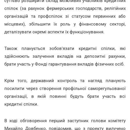
суттєво розширити склад можливих учасників кредитних
спілок (за рахунок фермерських господарств, релігійних
організацій та профспілок зі статусом первинних або
місцевих), збільшити їх роль у фінансовому секторі,
деталізувати окремі аспекти їх функціонування.
Також планується зобов'язати кредитні спілки, які
здійснюють залучення вкладів на депозитні рахунки,
брати участь у Фонді гарантування вкладів фізичних осіб.
Крім того, державний контроль та нагляд планують
посилити через створення профільної саморегульованої
організації, в якій повинні будуть брати участь всі
кредитні спілки.
В ході обговорення перший заступник голови комітету
Михайло Довбенко, повідомив, що з проекту вилучено