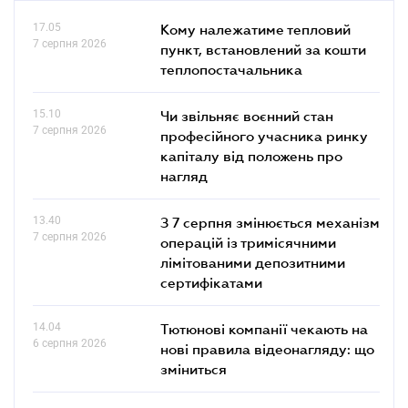
17.05
Кому належатиме тепловий
7 серпня 2026
пункт, встановлений за кошти
теплопостачальника
15.10
Чи звільняє воєнний стан
7 серпня 2026
професійного учасника ринку
капіталу від положень про
нагляд
13.40
З 7 серпня змінюється механізм
7 серпня 2026
операцій із тримісячними
лімітованими депозитними
сертифікатами
14.04
Тютюнові компанії чекають на
6 серпня 2026
нові правила відеонагляду: що
зміниться