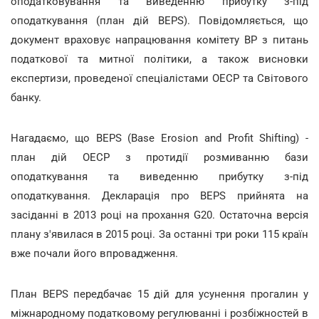
оподатковування та виведенню прибутку з-під
оподаткування (план дій BEPS). Повідомляється, що
документ враховує напрацювання комітету ВР з питань
податкової та митної політики, а також висновки
експертизи, проведеної спеціалістами ОЕСР та Світового
банку.
Нагадаємо, що BEPS (Base Erosion and Profit Shifting) -
план дій ОЕСР з протидії розмиванню бази
оподаткування та виведенню прибутку з-під
оподаткування. Декларація про BEPS прийнята на
засіданні в 2013 році на прохання G20. Остаточна версія
плану з'явилася в 2015 році. За останні три роки 115 країн
вже почали його впровадження.
План BEPS передбачає 15 дій для усунення прогалин у
міжнародному податковому регулюванні і розбіжностей в