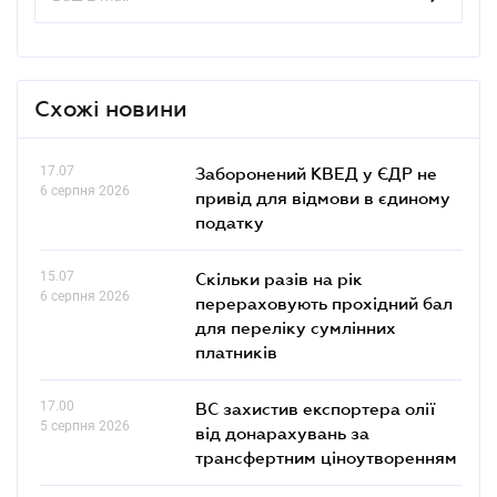
Схожі новини
17.07
Заборонений КВЕД у ЄДР не
6 серпня 2026
привід для відмови в єдиному
податку
15.07
Скільки разів на рік
6 серпня 2026
перераховують прохідний бал
для переліку сумлінних
платників
17.00
ВС захистив експортера олії
5 серпня 2026
від донарахувань за
трансфертним ціноутворенням