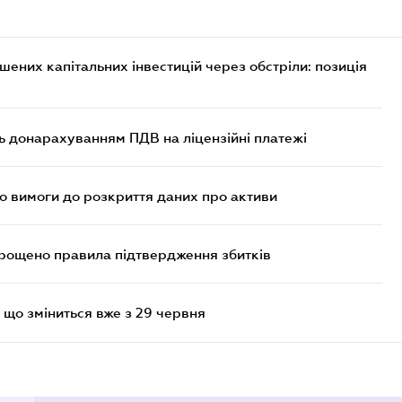
них капітальних інвестицій через обстріли: позиція
ь донарахуванням ПДВ на ліцензійні платежі
но вимоги до розкриття даних про активи
прощено правила підтвердження збитків
 що зміниться вже з 29 червня