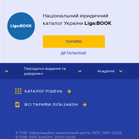
Національний юридичний
Liga:BOOK
каталог України
ТАРИФИ
ДЕТАЛЬНІШЕ
Періодичні видання та
Академія
довідники
ЮРИСТ&ЗАКОН
АКАДЕМІЯ ЛІГА:ЗАКОН
КАТАЛОГ РІШЕНЬ
БУХГАЛТЕР&ЗАКОН
ВСІ ТАРИФИ ЛІГА:ЗАКОН
ВІСНИК МСФЗ
ІНТЕРБУХ
ОСОБИСТИЙ ЕКСПЕРТ
©
ТОВ "інформаційно-аналітичний центр ЛІГА", 1991-2026.
©
ТОВ "ЛІГА ЗАКОН", 2007-2026.