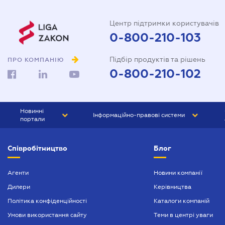
Центр підтримки користувачів
0-800-210-103
Підбір продуктів та рішень
ПРО КОМПАНІЮ
0-800-210-102
Новинні
Інформаційно-правові системи
портали
ЮРЛІГА
Право України
Співробітництво
Блог
БІЗНЕС
ГРАНД
БУХГАЛТЕР.ua
ПРАЙМ
Агенти
Новини компанії
Дилери
Керівництва
БУХГАЛТЕР ПРОФ
Політика конфіденційності
Каталоги компаній
ЮРИСТ ПРОФ
Умови використання сайту
Теми в центрі уваги
ЮРИСТ