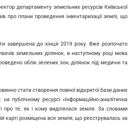
ректор департаменту земельних ресурсів Київської
ів про плани проведення інвентаризації землі, що
ути завершена до кінця 2019 року. Вже розпочато
увачів земельних ділянок, в наступному році мова
роведено облік зелених зон, ділянок під медичні та
овинно стати створення повної відкритої бази даних
: на публічному ресурсі «Інформаційно-аналітична
і про те, як і кому виділялася земля. За словами
ій карті розміщена вся земля, що реєструвалась за