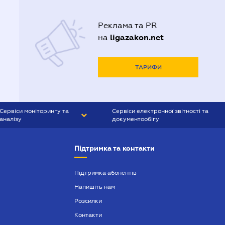
Реклама та PR
ligazakon.net
на
ТАРИФИ
Сервіси моніторингу та
Сервіси електронної звітності та
аналізу
документообігу
CONTR AGENT
Liga:REPORT
Підтримка та контакти
SMS-МАЯК
VERDICTUM
Підтримка абонентів
Напишіть нам
SEMANTRUM
Розсилки
SMS-МАЯК ІПОТЕКА
Контакти