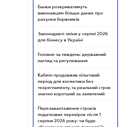
Банки розкриватимуть
виконавцям більше даних про
рахунки боржників
Законодавчі зміни у серпні 2026
для бізнесу в Україні
Головне за тиждень: державний
нагляд та регулювання
Кабмін продовжив пільговий
період для косметики без
техрегламенту, та реальний строк
значно коротший за заявлений
Перезавантаження строків
податкових перевірок після 1
серпня 2026 року: чи буде
обчислення строків давності "з