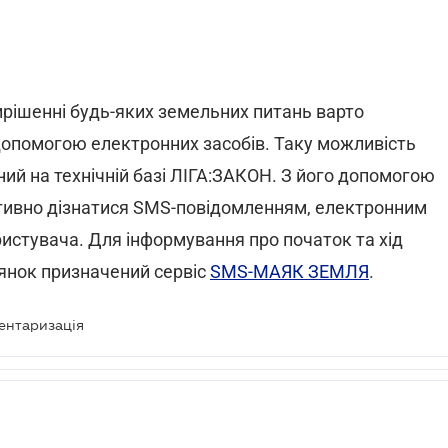
ирішенні будь-яких земельних питань варто
 допомогою електронних засобів. Таку можливість
ний на технічній базі ЛІГА:ЗАКОН. З його допомогою
ативно дізнатися SMS-повідомленням, електронним
ристувача. Для інформування про початок та хід
янок призначений сервіс
SMS-МАЯК ЗЕМЛЯ
.
вентаризація