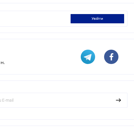
увійти
н.