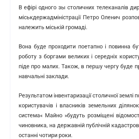
В ефірі одного зы столичних телеканалів ди
міськдержадміністрації Петро Оленич розпов
належить міській громаді.
Вона буде проходити поетапно і повинна б
роботу з боргами великих і середніх корист
піде про малих. Також, в першу чергу буде п
навчальні заклади.
Результатом інвентаризації столичної землі п
користувачів і власників земельних ділянок
система« Майно »будуть розміщені відомост
чиновника, на державній публічній кадастров
останні чотири роки.