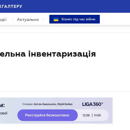
ХГАЛТЕРУ
одії
Актуально
Бізнес під час війни
мельна інвентаризація