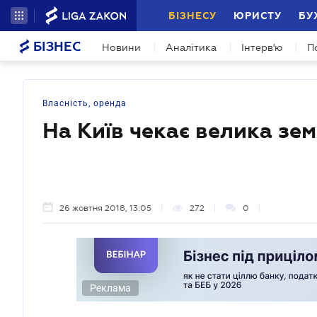
БІЗНЕСУ
ЮРИСТУ
БУ
БІЗНЕС
Новини
Аналітика
Інтерв'ю
П
Власність, оренда
На Київ чекає велика зе
26 жовтня 2018, 13:05
272
0
Реклама