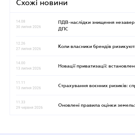
Схожі новини
14.08
ПДВ-наслідки знищення незаверше
30 липня 2026
ДПС
12.26
Коли власники брендів ризикуют
27 липня 2026
14.00
Новації приватизації: встановле
13 липня 2026
11.11
Страхування воєнних ризиків: с
13 липня 2026
11.33
Оновлені правила оцінки земель:
29 червня 2026