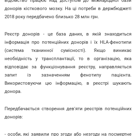
відомство працює над доступом до міжнародної бази
донорів кісткового мозку. На ці потреби в держбюджеті
2018 року передбачено близько 28 млн грн.
Реєстр донорів - це база даних, в якій знаходиться
інформація про потенційних донорів і їх HLA-фенотипи
(система тканинної сумісності). Якщо виникає
необхідність у трансплантації, то в організацію, яка
відповідає за функціонування реєстру, направляється
запит із зазначенням фенотипу пацієнта.
Використовуючи цю інформацію, в реєстрі шукають
донора.
Передбачається створення дев'яти реєстрів потенційних
донорів:
- особи, які заявили про згоду або незгоду на посмертне