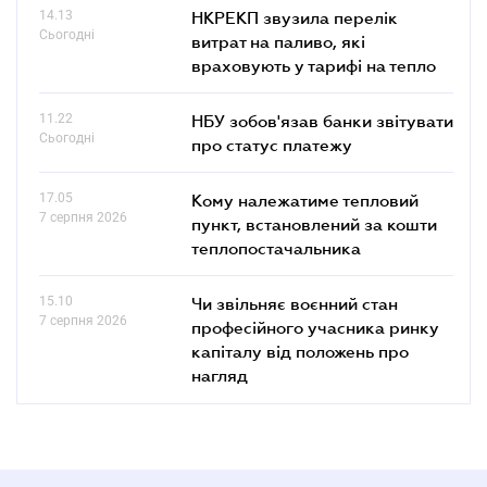
14.13
НКРЕКП звузила перелік
Сьогодні
витрат на паливо, які
враховують у тарифі на тепло
11.22
НБУ зобов'язав банки звітувати
Сьогодні
про статус платежу
17.05
Кому належатиме тепловий
7 серпня 2026
пункт, встановлений за кошти
теплопостачальника
15.10
Чи звільняє воєнний стан
7 серпня 2026
професійного учасника ринку
капіталу від положень про
нагляд