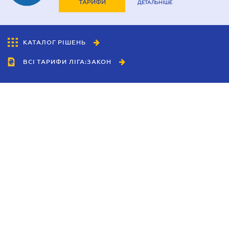
ТАРИФИ
ДЕТАЛЬНІШЕ
КАТАЛОГ РІШЕНЬ
ВСІ ТАРИФИ ЛІГА:ЗАКОН
Співробітництво
Агенти
Дилери
Політика конфіденційності
Умови використання сайту
Реклама
Блог
Новини компанії
Керівництва