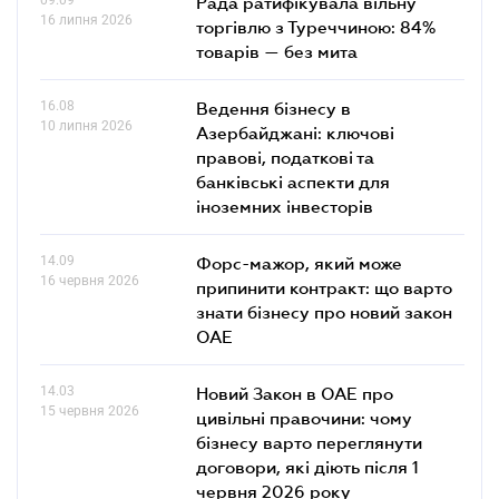
Рада ратифікувала вільну
16 липня 2026
торгівлю з Туреччиною: 84%
товарів — без мита
16.08
Ведення бізнесу в
10 липня 2026
Азербайджані: ключові
правові, податкові та
банківські аcпекти для
іноземних інвесторів
14.09
Форс-мажор, який може
16 червня 2026
припинити контракт: що варто
знати бізнесу про новий закон
ОАЕ
14.03
Новий Закон в ОАЕ про
15 червня 2026
цивільні правочини: чому
бізнесу варто переглянути
договори, які діють після 1
червня 2026 року