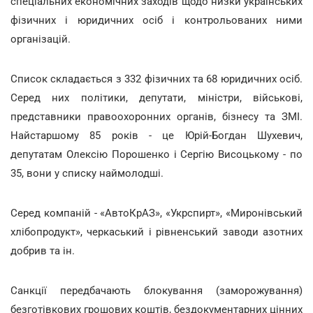
спеціальних економічних заходів щодо низки українських
фізичних і юридичних осіб і контрольованих ними
організацій.
Список складається з 332 фізичних та 68 юридичних осіб.
Серед них політики, депутати, міністри, військові,
представники правоохоронних органів, бізнесу та ЗМІ.
Найстаршому 85 років - це Юрій-Богдан Шухевич,
депутатам Олексію Порошенко і Сергію Висоцькому - по
35, вони у списку наймолодші.
Серед компаній - «АвтоКрАЗ», «Укрспирт», «Миронівський
хлібопродукт», черкаський і рівненський заводи азотних
добрив та ін.
Санкції передбачають блокування (заморожування)
безготівкових грошових коштів, бездокументарних цінних