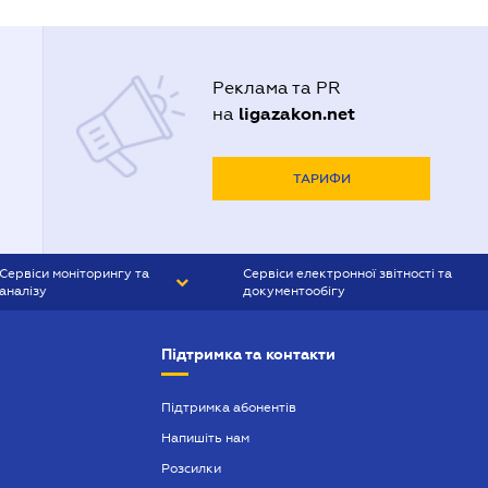
Реклама та PR
ligazakon.net
на
ТАРИФИ
Сервіси моніторингу та
Сервіси електронної звітності та
аналізу
документообігу
CONTR AGENT
Liga:REPORT
Підтримка та контакти
SMS-МАЯК
VERDICTUM
Підтримка абонентів
Напишіть нам
SEMANTRUM
Розсилки
SMS-МАЯК ІПОТЕКА