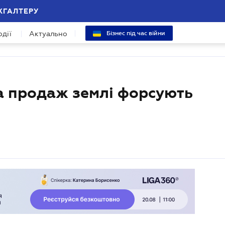
ХГАЛТЕРУ
одії
Актуально
Бізнес під час війни
а продаж землі форсують