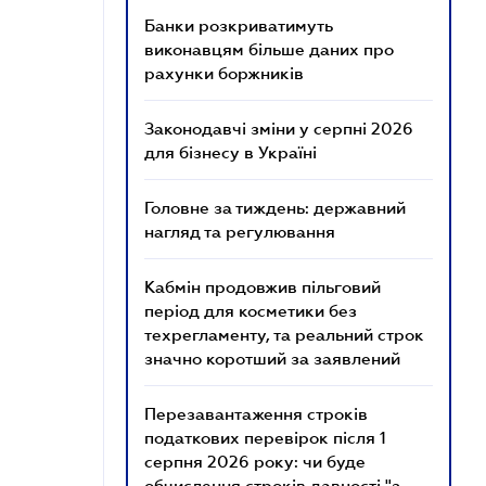
Банки розкриватимуть
виконавцям більше даних про
рахунки боржників
Законодавчі зміни у серпні 2026
для бізнесу в Україні
Головне за тиждень: державний
нагляд та регулювання
Кабмін продовжив пільговий
період для косметики без
техрегламенту, та реальний строк
значно коротший за заявлений
Перезавантаження строків
податкових перевірок після 1
серпня 2026 року: чи буде
обчислення строків давності "з