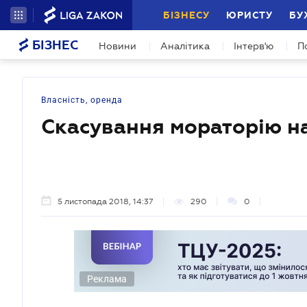
БІЗНЕСУ
ЮРИСТУ
БУ
БІЗНЕС
Новини
Аналітика
Інтерв'ю
П
Власність, оренда
Скасування мораторію н
5 листопада 2018, 14:37
290
0
Реклама