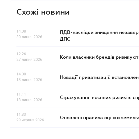
Схожі новини
14.08
ПДВ-наслідки знищення незаверше
30 липня 2026
ДПС
12.26
Коли власники брендів ризикуют
27 липня 2026
14.00
Новації приватизації: встановле
13 липня 2026
11.11
Страхування воєнних ризиків: с
13 липня 2026
11.33
Оновлені правила оцінки земель:
29 червня 2026