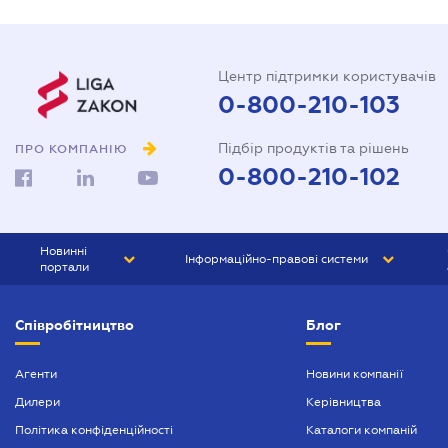
Центр підтримки користувачів
0-800-210-103
Підбір продуктів та рішень
ПРО КОМПАНІЮ
0-800-210-102
Новинні
Інформаційно-правові системи
портали
ЮРЛІГА
Право України
Співробітництво
Блог
БІЗНЕС
ГРАНД
БУХГАЛТЕР.ua
ПРАЙМ
Агенти
Новини компанії
Дилери
Керівництва
БУХГАЛТЕР ПРОФ
Політика конфіденційності
Каталоги компаній
ЮРИСТ ПРОФ