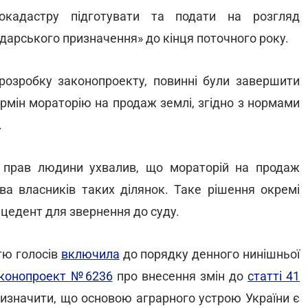
еокадастру підготувати та подати на розгляд
дарського призначення» до кінця поточного року.
 розробку законопроекту, повинні були завершити
ермін мораторію на продаж землі, згідно з нормами
.
з прав людини ухвалив, що мораторій на продаж
ва власників таких ділянок. Таке рішення окремі
цедент для звернення до суду.
тю голосів
включила
до порядку денного нинішньої
конопроект №6236
про внесення змін до
статті 41
визначити, що основою аграрного устрою України є