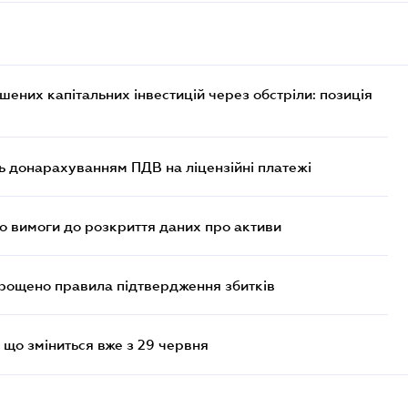
них капітальних інвестицій через обстріли: позиція
ь донарахуванням ПДВ на ліцензійні платежі
но вимоги до розкриття даних про активи
прощено правила підтвердження збитків
 що зміниться вже з 29 червня