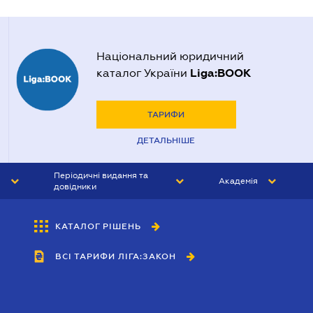
Національний юридичний
Liga:BOOK
каталог України
ТАРИФИ
ДЕТАЛЬНІШЕ
Періодичні видання та
Академія
довідники
ЮРИСТ&ЗАКОН
АКАДЕМІЯ ЛІГА:ЗАКОН
КАТАЛОГ РІШЕНЬ
БУХГАЛТЕР&ЗАКОН
ВСІ ТАРИФИ ЛІГА:ЗАКОН
ВІСНИК МСФЗ
ІНТЕРБУХ
ОСОБИСТИЙ ЕКСПЕРТ