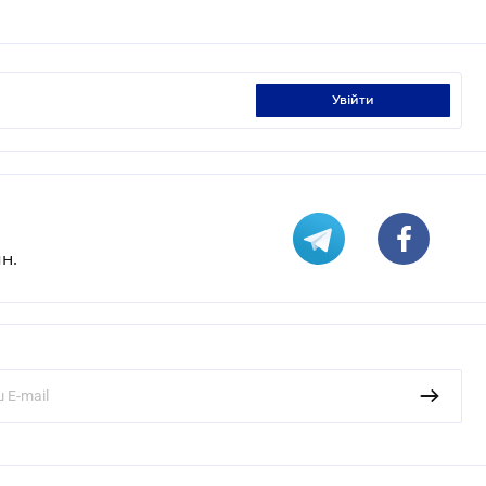
увійти
н.