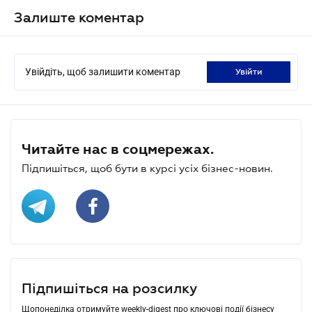
Залиште коментар
Увійдіть, щоб залишити коментар
увійти
Читайте нас в соцмережах.
Підпишіться, щоб бути в курсі усіх бізнес-новин.
Підпишіться на розсилку
Щопонеділка отримуйте weekly-digest про ключові події бізнесу