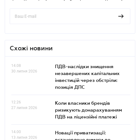
Схожі новини
14.08
ПДВ-наслідки знищення
30 липня 2026
незавершених капітальних
інвестицій через обстріли:
позиція ДПС
12.26
Коли власники брендів
27 липня 2026
ризикують донарахуванням
ПДВ на ліцензійні платежі
14.00
Новації приватизації:
13 липня 2026
встановлено вимоги до