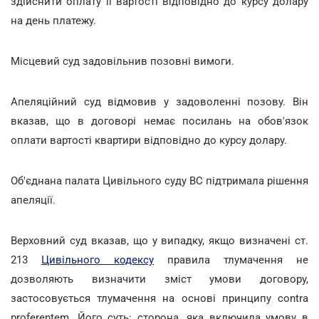
здійснити оплату її вартості відповідно до курсу долару
на день платежу.
Місцевий суд задовільнив позовні вимоги.
Апеляційний суд відмовив у задоволенні позову. Він
вказав, що в договорі немає посилань на обов'язок
оплати вартості квартири відповідно до курсу долару.
Об'єднана палата Цивільного суду ВС підтримала рішення
апеляції.
Верховний суд вказав, що у випадку, якщо визначені ст.
213
Цивільного кодексу
правила тлумачення не
дозволяють визначити зміст умови договору,
застосовується тлумачення на основі принципу contra
proferentem. Його суть: сторона, яка включила умову в