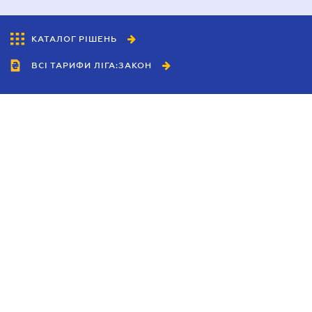
КАТАЛОГ РІШЕНЬ
ВСІ ТАРИФИ ЛІГА:ЗАКОН
Співробітництво
Агенти
Дилери
Політика конфіденційності
Умови використання сайту
Реклама
Блог
Новини компанії
Керівництва
Каталоги компаній