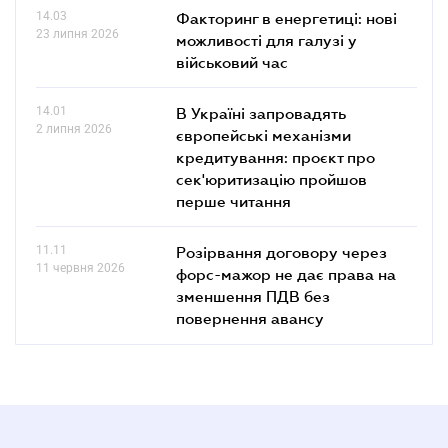
14.03
Факторинг в енергетиці: нові
23 липня 2026
можливості для галузі у
військовий час
14.01
В Україні запровадять
2 липня 2026
європейські механізми
кредитування: проєкт про
сек'юритизацію пройшов
перше читання
11.11
Розірвання договору через
11 червня 2026
форс-мажор не дає права на
зменшення ПДВ без
повернення авансу