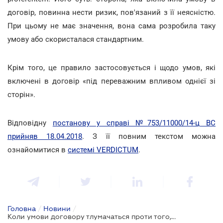
договір, повинна нести ризик, пов'язаний з її неясністю.
При цьому не має значення, вона сама розробила таку
умову або скористалася стандартним.
Крім того, це правило застосовується і щодо умов, які
включені в договір «під переважним впливом однієї зі
сторін».
Відповідну
постанову у справі №753/11000/14-ц
ВС
прийняв 18.04.2018
. З її повним текстом можна
ознайомитися в
системі VERDICTUM
.
Головна
/
Новини
/
Коли умови договору тлумачаться проти того, хто їх написав