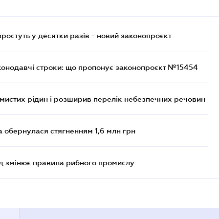
остуть у десятки разів - новий законопроєкт
конодавчі строки: що пропонує законопроєкт №15454
ймистих рідин і розширив перелік небезпечних речовин
а обернулася стягненням 1,6 млн грн
яд змінює правила рибного промислу