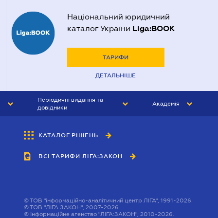
Національний юридичний
Liga:BOOK
каталог України
ТАРИФИ
ДЕТАЛЬНІШЕ
Періодичні видання та
Академія
довідники
ЮРИСТ&ЗАКОН
АКАДЕМІЯ ЛІГА:ЗАКОН
КАТАЛОГ РІШЕНЬ
БУХГАЛТЕР&ЗАКОН
ВСІ ТАРИФИ ЛІГА:ЗАКОН
ВІСНИК МСФЗ
ІНТЕРБУХ
ОСОБИСТИЙ ЕКСПЕРТ
©
ТОВ "інформаційно-аналітичний центр ЛІГА", 1991-2026.
©
ТОВ "ЛІГА ЗАКОН", 2007-2026.
©
Інформаційне агенство "ЛІГА:ЗАКОН", 2010-2026.