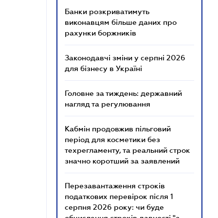
Банки розкриватимуть
виконавцям більше даних про
рахунки боржників
Законодавчі зміни у серпні 2026
для бізнесу в Україні
Головне за тиждень: державний
нагляд та регулювання
Кабмін продовжив пільговий
період для косметики без
техрегламенту, та реальний строк
значно коротший за заявлений
Перезавантаження строків
податкових перевірок після 1
серпня 2026 року: чи буде
обчислення строків давності "з