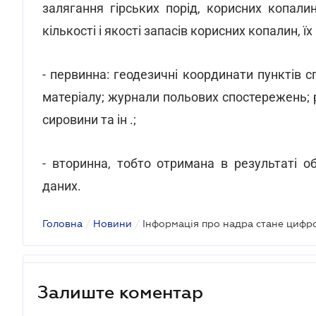
залягання гірських порід, корисних копалин
кількості і якості запасів корисних копалин, ї
- первинна: геодезичні координати пунктів 
матеріалу; журнали польових спостережень; р
сировини та ін .;
- вторинна, тобто отримана в результаті о
даних.
Головна
/
Новини
/
Інформація про надра стане цифр
Залиште коментар