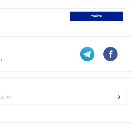
увійти
н.