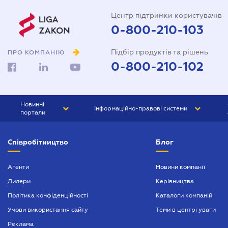
Центр підтримки користувачів
0-800-210-103
Підбір продуктів та рішень
ПРО КОМПАНІЮ
0-800-210-102
Новинні
Інформаційно-правові системи
портали
ЮРЛІГА
Право України
Співробітництво
Блог
БІЗНЕС
ГРАНД
БУХГАЛТЕР.ua
ПРАЙМ
Агенти
Новини компанії
Дилери
Керівництва
БУХГАЛТЕР ПРОФ
Політика конфіденційності
Каталоги компаній
ЮРИСТ ПРОФ
Умови використання сайту
Теми в центрі уваги
ЮРИСТ
Реклама