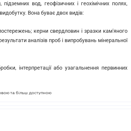
, підземних вод, геофізичних і геохімічних полях,
х видобутку. Вона буває двох видів:
спостережень; керни свердловин і зразки кам'яного
езультати аналізів проб і випробувань мінеральної
бробки, інтерпретації або узагальнення первинних
овою та більш доступною