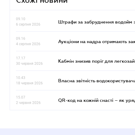
09.10
Штрафи за забруднення водойм зр
6 серпня 2026
09.16
Аукціони на надра отримають за
4 серпня 2026
17.17
Кабмін знизив поріг для легкоза
30 червня 2026
10.43
Власна звітність водокористувач
18 червня 2026
15.07
QR-код на кожній снасті – як ур
2 червня 2026