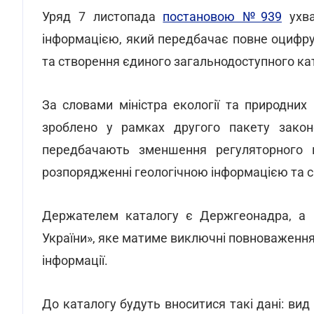
Уряд 7 листопада
постановою №939
ухва
інформацією, який передбачає повне оцифрува
та створення єдиного загальнодоступного кат
За словами міністра екології та природних
зроблено у рамках другого пакету закон
передбачають зменшення регуляторного н
розпорядженні геологічною інформацією та сп
Держателем каталогу є Держгеонадра, а й
України», яке матиме виключні повноваження
інформації.
До каталогу будуть вноситися такі дані: вид 