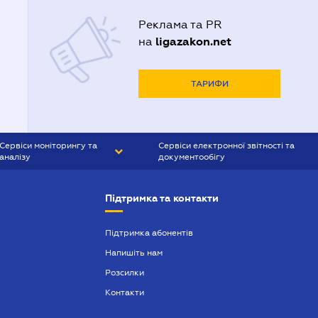
Реклама та PR
ligazakon.net
на
ТАРИФИ
Сервіси моніторингу та
Сервіси електронної звітності та
аналізу
документообігу
CONTR AGENT
Liga:REPORT
Підтримка та контакти
SMS-МАЯК
VERDICTUM
Підтримка абонентів
Напишіть нам
SEMANTRUM
Розсилки
SMS-МАЯК ІПОТЕКА
Контакти