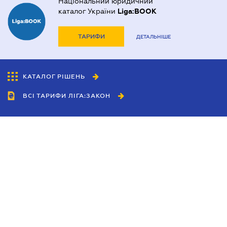
Національний юридичний
каталог України
Liga:BOOK
ТАРИФИ
ДЕТАЛЬНІШЕ
КАТАЛОГ РІШЕНЬ
ВСІ ТАРИФИ ЛІГА:ЗАКОН
Співробітництво
Агенти
Дилери
Політика конфіденційності
Умови використання сайту
Реклама
Блог