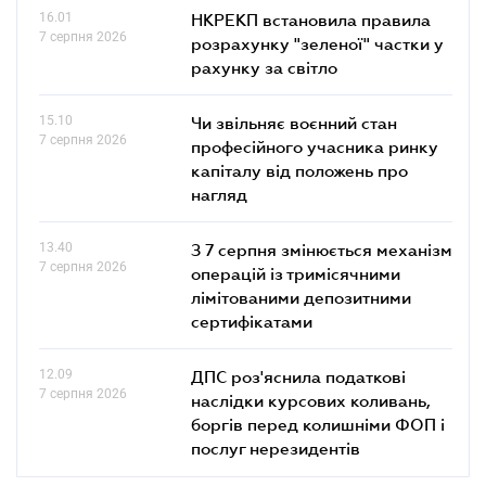
16.01
НКРЕКП встановила правила
7 серпня 2026
розрахунку "зеленої" частки у
рахунку за світло
15.10
Чи звільняє воєнний стан
7 серпня 2026
професійного учасника ринку
капіталу від положень про
нагляд
13.40
З 7 серпня змінюється механізм
7 серпня 2026
операцій із тримісячними
лімітованими депозитними
сертифікатами
12.09
ДПС роз'яснила податкові
7 серпня 2026
наслідки курсових коливань,
боргів перед колишніми ФОП і
послуг нерезидентів