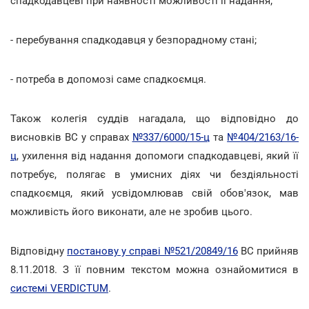
спадкодавцеві при наявності можливості її надання;
- перебування спадкодавця у безпорадному стані;
- потреба в допомозі саме спадкоємця.
Також колегія суддів нагадала, що відповідно до
висновків ВС у справах
№337/6000/15-ц
та
№404/2163/16-
ц
, ухилення від надання допомоги спадкодавцеві, який її
потребує, полягає в умисних діях чи бездіяльності
спадкоємця, який усвідомлював свій обов'язок, мав
можливість його виконати, але не зробив цього.
Відповідну
постанову у справі №521/20849/16
ВС прийняв
8.11.2018. З її повним текстом можна ознайомитися в
системі VERDICTUM
.