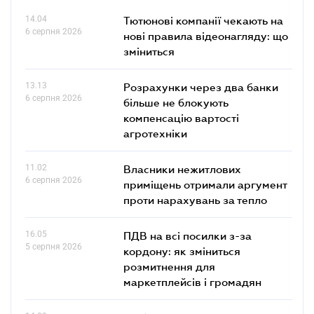
14.04
Тютюнові компанії чекають на
6 серпня 2026
нові правила відеонагляду: що
зміниться
13.13
Розрахунки через два банки
6 серпня 2026
більше не блокують
компенсацію вартості
агротехніки
11.02
Власники нежитлових
6 серпня 2026
приміщень отримали аргумент
проти нарахувань за тепло
16.05
ПДВ на всі посилки з-за
5 серпня 2026
кордону: як зміниться
розмитнення для
маркетплейсів і громадян