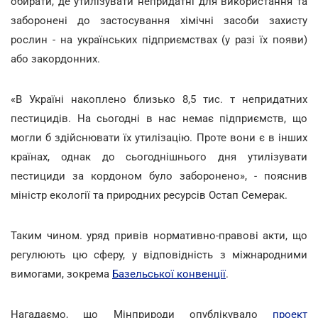
обирати, де утилізувати непридатні для використання та
заборонені до застосування хімічні засоби захисту
рослин - на українських підприємствах (у разі їх появи)
або закордонних.
«В Україні накоплено близько 8,5 тис. т непридатних
пестицидів. На сьогодні в нас немає підприємств, що
могли б здійснювати їх утилізацію. Проте вони є в інших
країнах, однак до сьогоднішнього дня утилізувати
пестициди за кордоном було заборонено», - пояснив
міністр екології та природних ресурсів Остап Семерак.
Таким чином. уряд привів нормативно-правові акти, що
регулюють цю сферу, у відповідність з міжнародними
вимогами, зокрема
Базельської конвенції
.
Нагадаємо, що Мінприроди опублікувало
проект